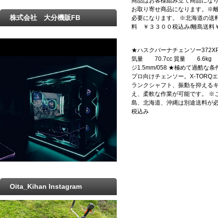
商品はお客様組み立て商品になり
お取り寄せ商品になります。※
株式会社 大分機販FB
必要になります。 ※北海道の送
料 ￥３３００税込み/離島送料
★ハスクバーナチェンソー372XP/X
気量 70.7cc 質量 6.6kg
ジ1.5mm/058 ★極めて過
プロ向けチェンソー。X-TOR
ランクシャフト、振動を抑える
え、柔軟な作業が可能です。 ※
島、北海道、沖縄は別途送料が必
税込み
Oita_Kihan Instagram