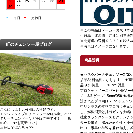
23
24
25
26
27
28
29
30
31
■
■
今日
定休日
※この商品はメーカーお取り寄
※離島、北海道、沖縄は別途送
※北海道の送料￥３３００税込み
町のチェンソー屋ブログ
※写真はイメージになります。
商品説明
★ハスクバーナチェンソー372XP/X-
規品/送料無料になります。 ★商品コ
品 ★排気量 70.7cc 質量 6
プロケットノーズバー仕様/ソーチェ
チ 3/8 ゲージ1.5mm/058
計されたプロ向け 71cc チェ
中型クラスの本格プロ向けチェン
こんにちは！大分機販の秋好です。
し、燃料消費と排出ガスを大幅
エンジンタイプのチェンソーや刈払機、バッ
強化クランクケースとクランク
テリーチェンソーなどを販売中です！ 当店
ターを備え、優れた耐久性と操
のYoutubeも更新中です！
店長日記はこちら >>
出力・素早い加速を兼ね備え、柔