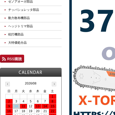
ゼノアオーガ部品
チッパシュレッタ部品
動力散布機部品
ヘッジトリマ部品
杭打機部品
大特価処分品
2026/08
日
月
火
水
木
金
土
1
2
3
4
5
6
7
8
9
10
11
12
13
14
15
16
17
18
19
20
21
22