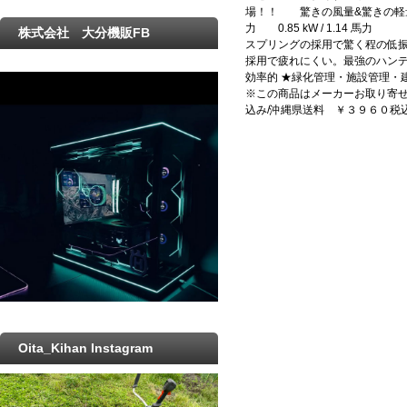
場！！ 驚きの風量&驚きの軽量
力 0.85 kW / 1.1
株式会社 大分機販FB
スプリングの採用で驚く程の低振
採用で疲れにくい。最強のハンデ
効率的 ★緑化管理・施設管理・
※この商品はメーカーお取り寄せ
込み/沖縄県送料 ￥３９６０税
Oita_Kihan Instagram