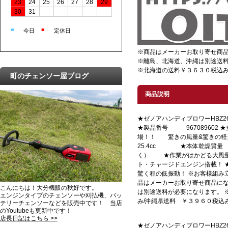
23
24
25
26
27
28
29
30
31
■
■
今日
定休日
※商品はメーカーお取り寄せ商
※離島、北海道、沖縄は別途送
※北海道の送料￥３６３０税込み
町のチェンソー屋ブログ
商品説明
★ゼノアハンディブロワーHBZ2
★製品番号 967089602 
場！！ 驚きの風量&驚きの軽
25.4cc ★本体乾燥質量 
く） ★作業がはかどる大風量
ト・チャージドエンジン搭載！ 
驚く程の低振動！ ※お客様組み
品はメーカーお取り寄せ商品に
こんにちは！大分機販の秋好です。
は別途送料が必要になります。 
エンジンタイプのチェンソーや刈払機、バッ
み/沖縄県送料 ￥３９６０税込
テリーチェンソーなどを販売中です！ 当店
のYoutubeも更新中です！
店長日記はこちら >>
★ゼノアハンディブロワーHBZ2