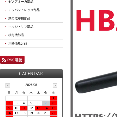
ゼノアオーガ部品
チッパシュレッタ部品
動力散布機部品
ヘッジトリマ部品
杭打機部品
大特価処分品
2026/08
日
月
火
水
木
金
土
1
2
3
4
5
6
7
8
9
10
11
12
13
14
15
16
17
18
19
20
21
22