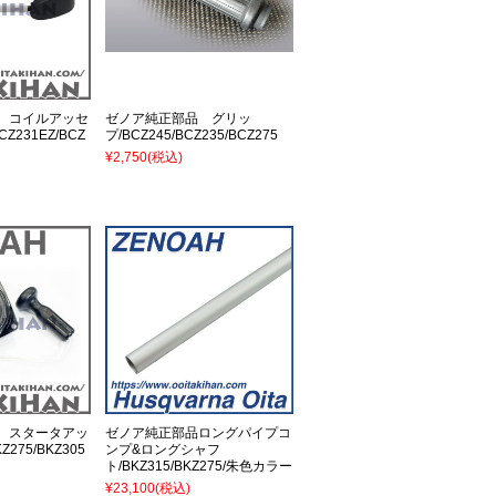
 コイルアッセ
ゼノア純正部品 グリッ
CZ231EZ/BCZ
プ/BCZ245/BCZ235/BCZ275
¥2,750
(税込)
 スタータアッ
ゼノア純正部品ロングパイプコ
Z275/BKZ305
ンプ&ロングシャフ
ト/BKZ315/BKZ275/朱色カラー
¥23,100
(税込)