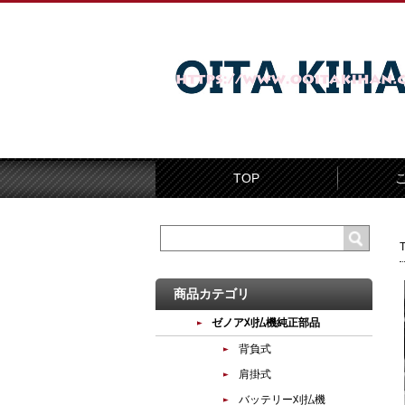
TOP
商品カテゴリ
ゼノア刈払機純正部品
背負式
肩掛式
バッテリー刈払機