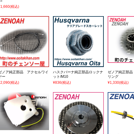
ST
¥1,660
(税込)
ゼノア純正部品 アクセルワイ
ハスクバーナ純正部品ロックナ
ゼノア純正部品
ヤー
ット/M10
リング
¥2,090
(税込)
¥836
(税込)
¥1,330
(税込)