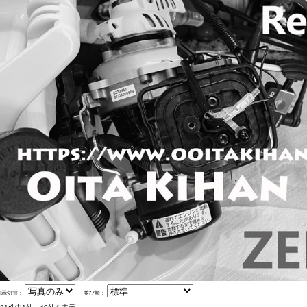
表示切替：
並び順：