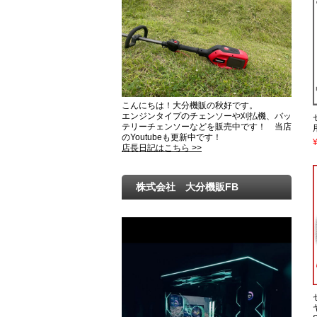
こんにちは！大分機販の秋好です。
エンジンタイプのチェンソーや刈払機、バッ
テリーチェンソーなどを販売中です！ 当店
のYoutubeも更新中です！
店長日記はこちら >>
株式会社 大分機販FB