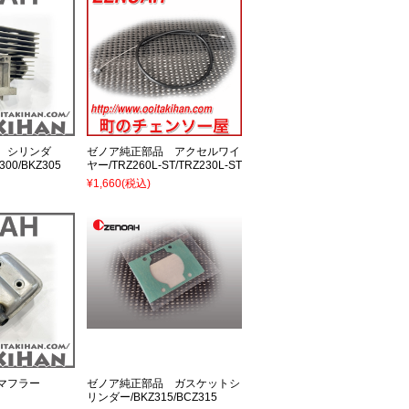
 シリンダ
ゼノア純正部品 アクセルワイ
300/BKZ305
ヤー/TRZ260L-ST/TRZ230L-ST
¥1,660
(税込)
マフラー
ゼノア純正部品 ガスケットシ
リンダー/BKZ315/BCZ315