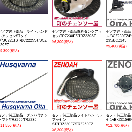
ゼノア純正部品 ライトハンド
ゼノア純正部品燃料タンクアッ
ゼノア純正部品
ルアッセンSTタイ
セン/TRZ230EZ/TRZ230ST
ン/BCZ230EZ/B
プ/BC2211ST/BC2225ST/BCZ
235/BCZ245
¥6,300
(税込)
220EZ
¥9,460
(税込)
¥9,300
(税込)
ゼノア純正部品 ダンパ付きシ
ゼノア純正部品ライトハンドル
ゼノア純正部品
ャフト/TRZ265/TRZ235
アッセン
セン/BKZ315/BK
ST/TRZ230EZ/TRZ260EZ
¥11,550
(税込)
¥12,760
(税込)
¥8,300
(税込)