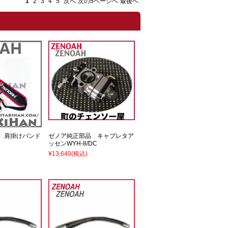
1
2
3
4
5
次へ
次の5ページへ
最後へ
 肩掛けバンド
ゼノア純正部品 キャブレタア
ッセンWYH-8/DC
¥13,640
(税込)