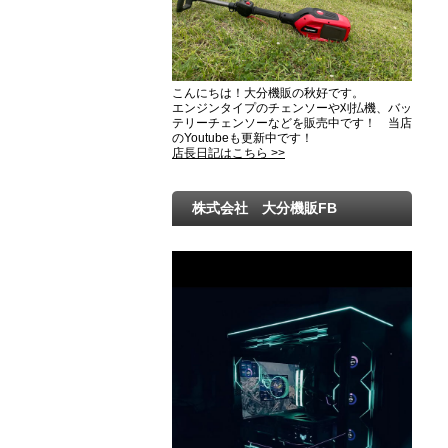
こんにちは！大分機販の秋好です。
エンジンタイプのチェンソーや刈払機、バッ
テリーチェンソーなどを販売中です！ 当店
のYoutubeも更新中です！
店長日記はこちら >>
株式会社 大分機販FB