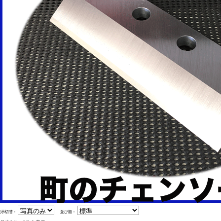
表示切替：
並び順：