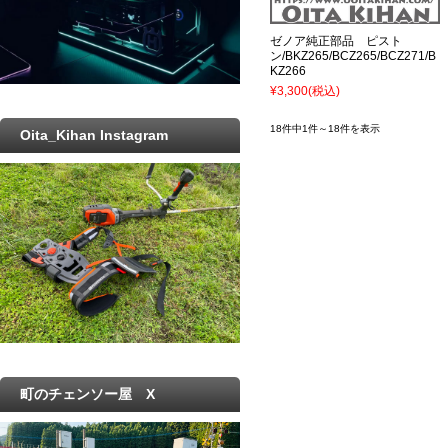
ゼノア純正部品 ピスト
ン/BKZ265/BCZ265/BCZ271/B
KZ266
¥3,300
(税込)
18件中1件～18件を表示
Oita_Kihan Instagram
町のチェンソー屋 X