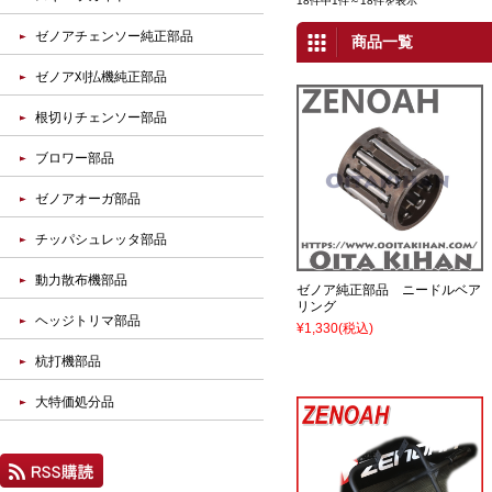
18件中1件～18件を表示
ゼノアチェンソー純正部品
商品一覧
ゼノア刈払機純正部品
根切りチェンソー部品
ブロワー部品
ゼノアオーガ部品
チッパシュレッタ部品
動力散布機部品
ゼノア純正部品 ニードルベア
リング
ヘッジトリマ部品
¥1,330
(税込)
杭打機部品
大特価処分品