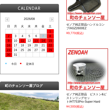
2026/08
ゼノア純正部品ハンドルコン
日
月
火
水
木
金
土
プ/AGZ2600EZ
1
¥9,770
(税込)
2
3
4
5
6
7
8
9
10
11
12
13
14
15
16
17
18
19
20
21
22
23
24
25
26
27
28
29
30
31
■
■
今日
定休日
町のチェンソー屋ブログ
ゼノア純正部品 ピストン&ピ
ストンリングセッ
ト/HT753Pro-Super Hard
¥4,500
(税込)