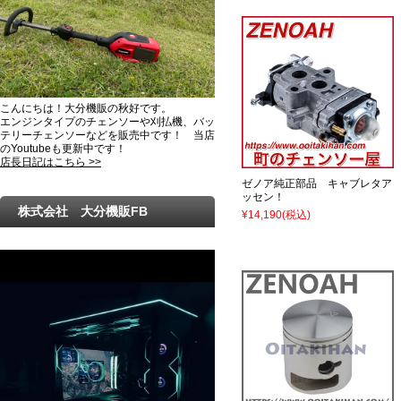
こんにちは！大分機販の秋好です。
エンジンタイプのチェンソーや刈払機、バッ
テリーチェンソーなどを販売中です！ 当店
のYoutubeも更新中です！
店長日記はこちら >>
ゼノア純正部品 キャブレタア
ッセン！
株式会社 大分機販FB
¥14,190
(税込)