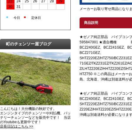
23
24
25
26
27
28
29
30
31
メーカーお取り寄せ商品になり
■
■
今日
定休日
商品説明
★ゼノア純正部品 パイプコン
595847001 ★適合機種 BCZ
町のチェンソー屋ブログ
BCZ240GEZ、BCZ241GEZ、BC
BCZ271GEZ、
SHTZ220EZ/HTZ750/BCZ231EZ
71GEZ/TKZ231EZ/TKZ261EZ/A
Z/LHTZ220EZ/HHTZ220EZ/SHT
HTZ750 ※この商品はメーカ
島、北海道、沖縄は別途送料が
★ゼノア純正部品 パイプコンプに
BCZ240GEZ、BCZ241GEZ、BC
SHTZ220EZ/HTZ750/BCZ231EZ
こんにちは！大分機販の秋好です。
Z220EZ/HHTZ220EZ/SHT
エンジンタイプのチェンソーや刈払機、バッ
沖縄は別途送料が必要になりま
テリーチェンソーなどを販売中です！ 当店
のYoutubeも更新中です！
店長日記はこちら >>