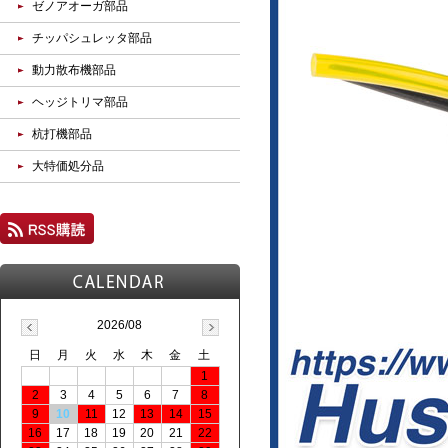
ゼノアオーガ部品
チッパシュレッタ部品
動力散布機部品
ヘッジトリマ部品
杭打機部品
大特価処分品
2026/08
日
月
火
水
木
金
土
1
2
3
4
5
6
7
8
9
10
11
12
13
14
15
16
17
18
19
20
21
22