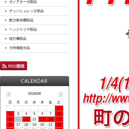
ゼノアオーガ部品
チッパシュレッタ部品
動力散布機部品
ヘッジトリマ部品
杭打機部品
大特価処分品
2026/08
日
月
火
水
木
金
土
1
2
3
4
5
6
7
8
9
10
11
12
13
14
15
16
17
18
19
20
21
22