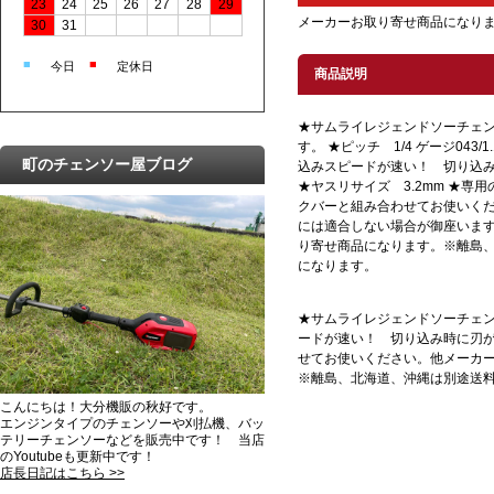
23
24
25
26
27
28
29
メーカーお取り寄せ商品になり
30
31
■
■
今日
定休日
商品説明
★サムライレジェンドソーチェン14
す。 ★ピッチ 1/4 ゲージ043
町のチェンソー屋ブログ
込みスピードが速い！ 切り込
★ヤスリサイズ 3.2mm ★専
クバーと組み合わせてお使いく
には適合しない場合が御座います
り寄せ商品になります。※離島
になります。
★サムライレジェンドソーチェン14
ードが速い！ 切り込み時に刃が
せてお使いください。他メーカー
※離島、北海道、沖縄は別途送
こんにちは！大分機販の秋好です。
エンジンタイプのチェンソーや刈払機、バッ
テリーチェンソーなどを販売中です！ 当店
のYoutubeも更新中です！
店長日記はこちら >>