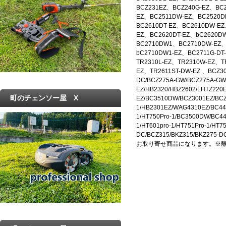
BCZ231EZ、BCZ240G-EZ、BCZ
EZ、BC2511DW-EZ、BC2520D
BC2610DT-EZ、BC2610DW-EZ
EZ、BC2620DT-EZ、bC2620D
BC2710DW1、BC2710DW-EZ、
bC2710DW1-EZ、BC2711G-DT
TR2310L-EZ、TR2310W-EZ、TR
EZ、TR2611ST-DW-EZ 、BCZ300
DC/BCZ275A-GW/BCZ275A-GW-
EZ/HB2320/HBZ2602/LHTZ220
町のチェンソー屋 X
EZ/BC3510DW/BCZ3001EZ/BCZ
1/HB2301EZ/WAG4310EZ/BC44
1/HT750Pro-1/BC3500DW/BC4
1/HT601pro-1/HT751Pro-1/HT7
DC/BCZ315/BKZ315/BKZ275-
お取り寄せ商品になります。※