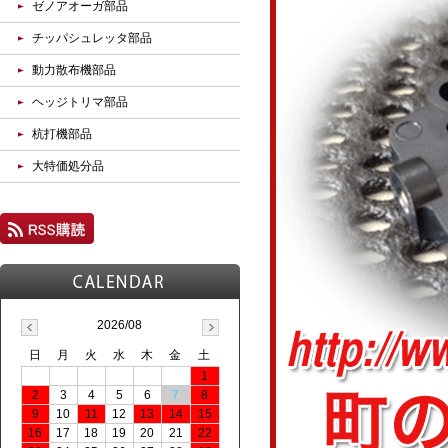
ゼノアオーガ部品
チッパシュレッタ部品
動力散布機部品
ヘッジトリマ部品
杭打機部品
大特価処分品
2026/08
日
月
火
水
木
金
土
1
2
3
4
5
6
7
8
9
10
11
12
13
14
15
16
17
18
19
20
21
22