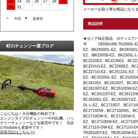
23
24
25
26
27
28
29
30
31
メーカーお取り寄せ商品になり
■
■
今日
定休日
商品説明
★ゼノア純正部品 ボディエアパ
号 185081490 TK2600L-EZ
町のチェンソー屋ブログ
EZ、BK2650DL-EZ、BK2650DL
EZ、/BKZ305B-EZ、BKZ305L-L
BCZ220EZ、BCZ230EZ、BCZ2
BCZ241G-EZ、BCZ260EZ、BC
BCZ271G-EZ、BC2511DL-EZ、
EZ、BC2520DL-EZ、BC2520D
BC2610Dl、BC2610DT、BC26
BC2610DT-EZ、BC2610DW-EZ
EZ、BC2611DT-EZ、BC2611DW
BC2620DL-EZ、BC2620DT-EZ
DL-L-EZ、BC2710DT、BC2710
BC2710DW、BC2710DW1、BC
こんにちは！大分機販の秋好です。
BC2710DW-G、BC2710DW-X、
エンジンタイプのチェンソーや刈払機、バッ
EZ、BC2710DW-EZ、bC2710D
テリーチェンソーなどを販売中です！ 当店
BC2711G-DW-EZ、BC2711G-D
のYoutubeも更新中です！
店長日記はこちら >>
TR2610DT-EZ、TR2610DW-EZ