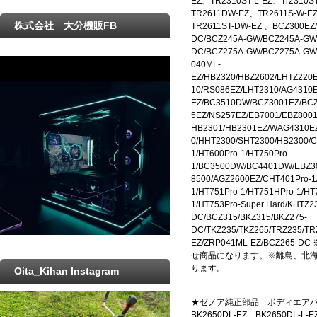
EZ、TR2310ST-L-EZ、Tr2310S
TR2611DW-EZ、TR2611S-W-E
株式会社 大分機販FB
TR2611ST-DW-EZ 、BCZ300EZ/
DC/BCZ245A-GW/BCZ245A-GW
DC/BCZ275A-GW/BCZ275A-GW-
040ML-
EZ/HB2320/HBZ2602/LHTZ220
10/RS086EZ/LHT2310/AG4310
EZ/BC3510DW/BCZ3001EZ/BCZ
5EZ/NS257EZ/EB7001/EBZ8001
HB2301/HB2301EZ/WAG4310E
0/HHT2300/SHT2300/HB2300/C
1/HT600Pro-1/HT750Pro-
1/BC3500DW/BC4401DW/EBZ30
8500/AGZ2600EZ/CHT401Pro-1
1/HT751Pro-1/HT751HPro-1/HT
1/HT753Pro-Super Hard/KHTZ2
DC/BCZ315/BKZ315/BKZ275-
DC/TKZ235/TKZ265/TRZ235/TR
EZ/ZRP041ML-EZ/BCZ26
せ商品になります。※離島、北
ります。
Oita_Kihan Instagram
★ゼノア純正部品 ボディエアパージに
BK2650DL-EZ、BK2650DL-L-