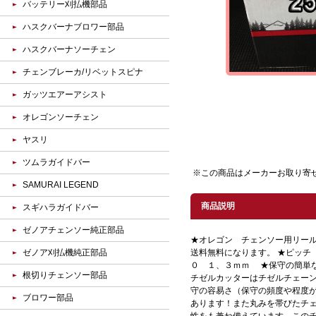
バッテリー刈払機部品
ハスクバーナブロワー部品
ハスクバーナソーチェン
チェンブレーカ/リベットスピナ
ガッツエアーアシスト
オレゴンソーチェン
ヤスリ
ツムラガイドバー
※この商品はメーカーお取り寄
SAMURAI LEGEND
商品説明
スギハラガイドバー
ゼノアチェンソー純正部品
★オレゴン チェンソー用リー
ゼノア刈払機純正部品
送料無料になります。 ★ピッ
０ １、３ｍｍ ★保守の簡単
根切りチェンソー部品
チゼルカッターはチゼルチェー
守の容易さ（保守の頻度や程度
ブロワー部品
あります！また丸みを帯びたチ