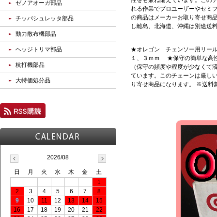
性をも兼ね備えています。この
ゼノアオーガ部品
れる作業でプロユーザーやセミプ
の商品はメーカーお取り寄せ商品
チッパシュレッタ部品
し離島、北海道、沖縄は別途送
動力散布機部品
ヘッジトリマ部品
★オレゴン チェンソー用リー
１、３ｍｍ ★保守の簡単な高
杭打機部品
（保守の頻度や程度が少なくて
ています。このチェーンは厳しい
大特価処分品
り寄せ商品になります。 ※送料
2026/08
日
月
火
水
木
金
土
1
2
3
4
5
6
7
8
9
10
11
12
13
14
15
16
17
18
19
20
21
22