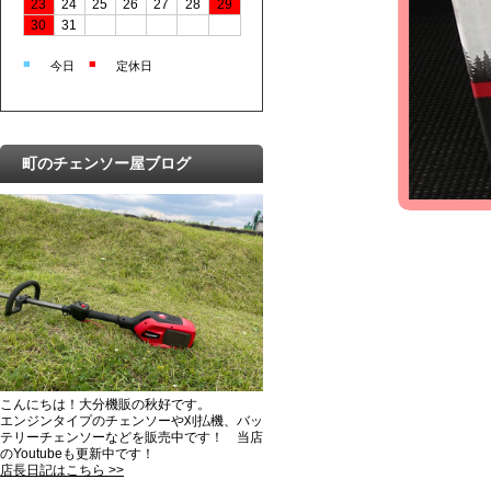
23
24
25
26
27
28
29
30
31
■
■
今日
定休日
町のチェンソー屋ブログ
こんにちは！大分機販の秋好です。
エンジンタイプのチェンソーや刈払機、バッ
テリーチェンソーなどを販売中です！ 当店
のYoutubeも更新中です！
店長日記はこちら >>