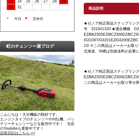
23
24
25
26
27
28
29
30
31
商品説明
■
■
今日
定休日
★ゼノア純正部品スナップリング
号 331041320 ★適合機種 G340
EZ/BKZ305EZ/BCZ300EZ/BCZ3
/G3100T/G3201EZ/G3200EZ/BC
15/ ※この商品はメーカーお取
町のチェンソー屋ブログ
北海道、沖縄は別途送料が必要
★ゼノア純正部品スナップリング ２個
EZ/BKZ305EZ/BCZ300EZ/BCZ3
この商品はメーカーお取り寄せ
こんにちは！大分機販の秋好です。
エンジンタイプのチェンソーや刈払機、バッ
テリーチェンソーなどを販売中です！ 当店
のYoutubeも更新中です！
店長日記はこちら >>