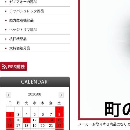
ゼノアオーガ部品
チッパシュレッタ部品
動力散布機部品
ヘッジトリマ部品
杭打機部品
大特価処分品
2026/08
日
月
火
水
木
金
土
1
2
3
4
5
6
7
8
9
10
11
12
13
14
15
メーカーお取り寄せ商品になり
16
17
18
19
20
21
22