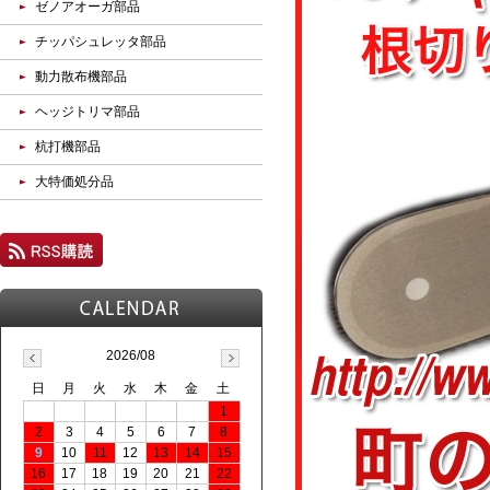
ゼノアオーガ部品
チッパシュレッタ部品
動力散布機部品
ヘッジトリマ部品
杭打機部品
大特価処分品
2026/08
日
月
火
水
木
金
土
1
2
3
4
5
6
7
8
9
10
11
12
13
14
15
16
17
18
19
20
21
22