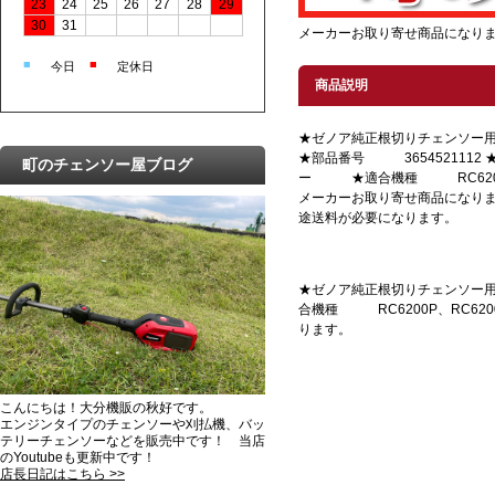
23
24
25
26
27
28
29
30
31
メーカーお取り寄せ商品になり
■
■
今日
定休日
商品説明
★ゼノア純正根切りチェンソー
★部品番号 3654521112
町のチェンソー屋ブログ
ー ★適合機種 RC6200P
メーカーお取り寄せ商品になり
途送料が必要になります。
★ゼノア純正根切りチェンソー用
合機種 RC6200P、RC6
ります。
こんにちは！大分機販の秋好です。
エンジンタイプのチェンソーや刈払機、バッ
テリーチェンソーなどを販売中です！ 当店
のYoutubeも更新中です！
店長日記はこちら >>