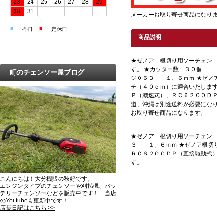
23
24
25
26
27
28
29
30
31
メーカーお取り寄せ商品になりま
■
■
今日
定休日
商品説明
★ゼノア 根切り用ソーチェン
す。 ★カッター数 ３０個
町のチェンソー屋ブログ
ジ０６３ １、６ｍｍ ★ゼノ
チ（４０ｃｍ）に適合いたします
Ｐ（減速式）、ＲＣ６２００ＤＰ
道、沖縄は別途送料が必要になり
お取り寄せ商品になります。
★ゼノア 根切り用ソーチェン
３ １、６ｍｍ ★ゼノア根切
ＲＣ６２００ＤＰ（直接駆動式）
す。
こんにちは！大分機販の秋好です。
エンジンタイプのチェンソーや刈払機、バッ
テリーチェンソーなどを販売中です！ 当店
のYoutubeも更新中です！
店長日記はこちら >>