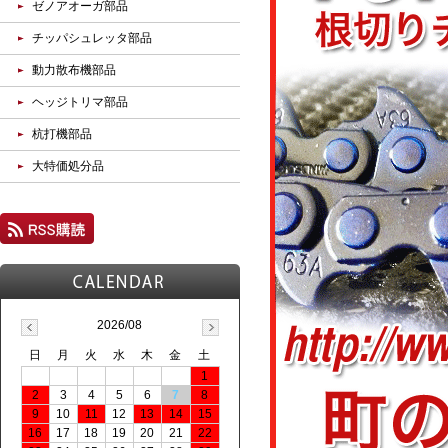
ゼノアオーガ部品
チッパシュレッタ部品
動力散布機部品
ヘッジトリマ部品
杭打機部品
大特価処分品
2026/08
日
月
火
水
木
金
土
1
2
3
4
5
6
7
8
9
10
11
12
13
14
15
16
17
18
19
20
21
22