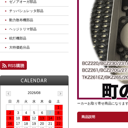
ゼノアオーガ部品
チッパシュレッタ部品
動力散布機部品
ヘッジトリマ部品
杭打機部品
大特価処分品
2026/08
日
月
火
水
木
金
土
ーカーお取り寄せ商品になりま
1
2
3
4
5
6
7
8
商品説明
9
10
11
12
13
14
15
16
17
18
19
20
21
22