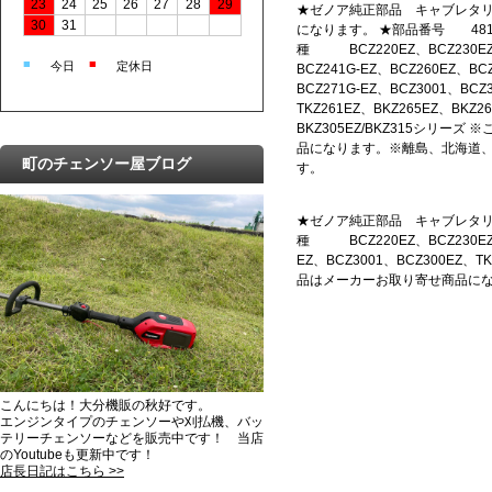
23
24
25
26
27
28
29
★ゼノア純正部品 キャブレタ
30
31
になります。 ★部品番号 481006
種 BCZ220EZ、BCZ230EZ、
■
■
今日
定休日
BCZ241G-EZ、BCZ260EZ、BC
BCZ271G-EZ、BCZ3001、BCZ
TKZ261EZ、BKZ265EZ、BKZ2
BKZ305EZ/BKZ315シリー
品になります。※離島、北海道
町のチェンソー屋ブログ
す。
★ゼノア純正部品 キャブレタリペア
種 BCZ220EZ、BCZ230EZ、B
EZ、BCZ3001、BCZ300EZ、TK
品はメーカーお取り寄せ商品に
こんにちは！大分機販の秋好です。
エンジンタイプのチェンソーや刈払機、バッ
テリーチェンソーなどを販売中です！ 当店
のYoutubeも更新中です！
店長日記はこちら >>