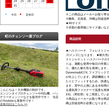
23
24
25
26
27
28
29
30
31
■
■
※この商品はメーカーお取り寄
今日
定休日
※離島、北海道、沖縄は別途送
★46サイズ
※衣類の着用後にサイズ違いな
町のチェンソー屋ブログ
商品説明
★ハスクバーナ フォレストジャケ
ズ/メンズになります。 ★耐久
ストジャケット ハスクバーナの
トは、過酷な使用や毎日の作業
り、優れた耐久性を発揮します
Dyneema&#174; ファブ
が向上しています。調節機能と 
たりとフィットするため、快適
ます。背中の上側にある冷却用
こんにちは！大分機販の秋好です。
る通気用ファスナーで温度を簡単
エンジンタイプのチェンソーや刈払機、バッ
XXL（男性用）をご用意しています
テリーチェンソーなどを販売中です！ 当店
※商品はメーカーお取り寄せ商
のYoutubeも更新中です！
縄は別途送料が必要になります
店長日記はこちら >>