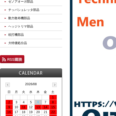
ゼノアオーガ部品
チッパシュレッタ部品
動力散布機部品
ヘッジトリマ部品
杭打機部品
大特価処分品
2026/08
日
月
火
水
木
金
土
1
2
3
4
5
6
7
8
9
10
11
12
13
14
15
16
17
18
19
20
21
22