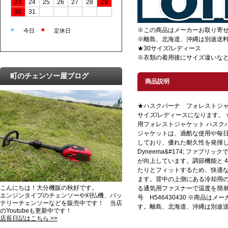
23
24
25
26
27
28
29
30
31
■
■
※この商品はメーカーお取り寄
今日
定休日
※離島、北海道、沖縄は別途送
★30サイズ/レディース
※衣類の着用後にサイズ違いな
町のチェンソー屋ブログ
商品説明
★ハスクバーナ フォレストジャケッ
サイズ/レディースになります。
用フォレストジャケット ハスク
ジャケットは、過酷な使用や毎
しており、優れた耐久性を発揮
Dyneema&#174; ファブ
が向上しています。調節機能と 
たりとフィットするため、快適
ます。背中の上側にある冷却用
こんにちは！大分機販の秋好です。
る通気用ファスナーで温度を簡単
エンジンタイプのチェンソーや刈払機、バッ
号 H546430430 ※商品は
テリーチェンソーなどを販売中です！ 当店
す。離島、北海道、沖縄は別途
のYoutubeも更新中です！
店長日記はこちら >>