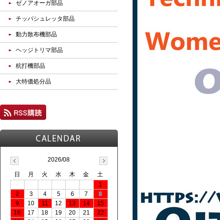
ゼノアオーガ部品
チッパシュレッタ部品
動力散布機部品
ヘッジトリマ部品
杭打機部品
大特価処分品
2026/08
日
月
火
水
木
金
土
1
2
3
4
5
6
7
8
9
10
11
12
13
14
15
16
17
18
19
20
21
22