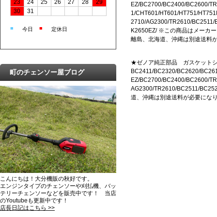
23
24
25
26
27
28
29
EZ/BC2700/BC2400/BC2600/T
30
31
1/CHT601/HT601/HT751/HT751
2710/AG2300/TR2610/BC2511/
■
■
今日
定休日
K2650EZ/ ※この商品はメー
離島、北海道、沖縄は別途送料
★ゼノア純正部品 ガスケットシ
BC2411/BC2320/BC2620/BC261
町のチェンソー屋ブログ
EZ/BC2700/BC2400/BC2600/TR
AG2300/TR2610/BC2511
道、沖縄は別途送料が必要にな
こんにちは！大分機販の秋好です。
エンジンタイプのチェンソーや刈払機、バッ
テリーチェンソーなどを販売中です！ 当店
のYoutubeも更新中です！
店長日記はこちら >>