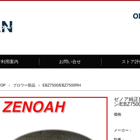
ご利用案内
お問い合せ
ストア評
TOP
ブロワー部品
EBZ7500/EBZ7500RH
ゼノア純正
ン/EBZ750
価格:
メーカー：
型番：