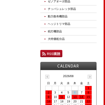
ゼノアオーガ部品
チッパシュレッタ部品
動力散布機部品
ヘッジトリマ部品
杭打機部品
大特価処分品
2026/08
日
月
火
水
木
金
土
1
2
3
4
5
6
7
8
9
10
11
12
13
14
15
16
17
18
19
20
21
22