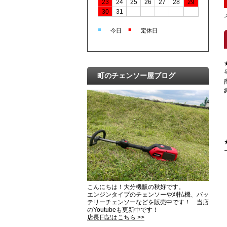
23
24
25
26
27
28
29
30
31
■
■
今日
定休日
町のチェンソー屋ブログ
こんにちは！大分機販の秋好です。
エンジンタイプのチェンソーや刈払機、バッ
テリーチェンソーなどを販売中です！ 当店
のYoutubeも更新中です！
店長日記はこちら >>