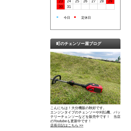
23
24
25
26
27
28
29
30
31
■
■
今日
定休日
町のチェンソー屋ブログ
こんにちは！大分機販の秋好です。
エンジンタイプのチェンソーや刈払機、バッ
テリーチェンソーなどを販売中です！ 当店
のYoutubeも更新中です！
店長日記はこちら >>