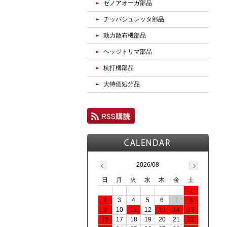
ゼノアオーガ部品
チッパシュレッタ部品
動力散布機部品
ヘッジトリマ部品
杭打機部品
大特価処分品
2026/08
日
月
火
水
木
金
土
1
2
3
4
5
6
7
8
9
10
11
12
13
14
15
16
17
18
19
20
21
22