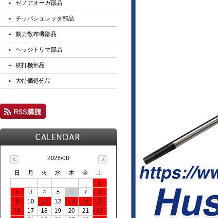
ゼノアオーガ部品
チッパシュレッタ部品
動力散布機部品
ヘッジトリマ部品
杭打機部品
大特価処分品
2026/08
日
月
火
水
木
金
土
1
2
3
4
5
6
7
8
9
10
11
12
13
14
15
16
17
18
19
20
21
22