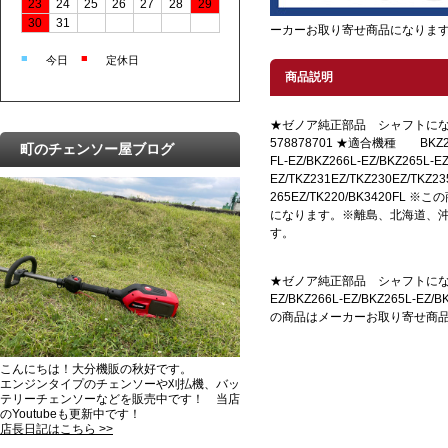
23
24
25
26
27
28
29
30
31
ーカーお取り寄せ商品になりま
■
■
今日
定休日
商品説明
★ゼノア純正部品 シャフト
578878701 ★適合機種 BKZ275
町のチェンソー屋ブログ
FL-EZ/BKZ266L-EZ/BKZ265L-EZ
EZ/TKZ231EZ/TKZ230EZ/TKZ23
265EZ/TK220/BK3420F
になります。※離島、北海道、
す。
★ゼノア純正部品 シャフトになります
EZ/BKZ266L-EZ/BKZ265L-EZ/B
の商品はメーカーお取り寄せ商
こんにちは！大分機販の秋好です。
エンジンタイプのチェンソーや刈払機、バッ
テリーチェンソーなどを販売中です！ 当店
のYoutubeも更新中です！
店長日記はこちら >>