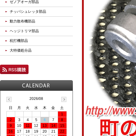
ゼノアオーガ部品
チッパシュレッタ部品
動力散布機部品
ヘッジトリマ部品
杭打機部品
大特価処分品
2026/08
日
月
火
水
木
金
土
1
2
3
4
5
6
7
8
9
10
11
12
13
14
15
16
17
18
19
20
21
22