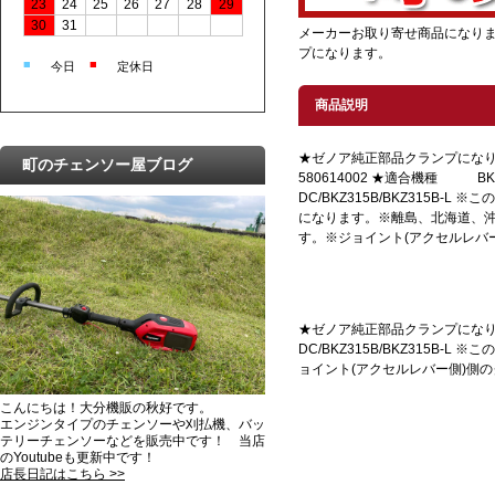
23
24
25
26
27
28
29
30
31
メーカーお取り寄せ商品になりま
プになります。
■
■
今日
定休日
商品説明
★ゼノア純正部品クランプにな
町のチェンソー屋ブログ
580614002 ★適合機種 BKZ27
DC/BKZ315B/BKZ315B-
になります。※離島、北海道、
す。※ジョイント(アクセルレバ
★ゼノア純正部品クランプになります。
DC/BKZ315B/BKZ315
ョイント(アクセルレバー側)側
こんにちは！大分機販の秋好です。
エンジンタイプのチェンソーや刈払機、バッ
テリーチェンソーなどを販売中です！ 当店
のYoutubeも更新中です！
店長日記はこちら >>