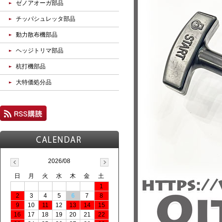
ゼノアオーガ部品
チッパシュレッタ部品
動力散布機部品
ヘッジトリマ部品
杭打機部品
大特価処分品
2026/08
日
月
火
水
木
金
土
1
2
3
4
5
6
7
8
9
10
11
12
13
14
15
16
17
18
19
20
21
22