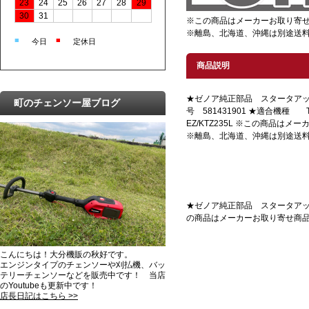
23
24
25
26
27
28
29
30
31
※この商品はメーカーお取り寄
※離島、北海道、沖縄は別途送
■
■
今日
定休日
商品説明
★ゼノア純正部品 スタータアッ
町のチェンソー屋ブログ
号 581431901 ★適合機種 TKZ
EZ/KTZ235L ※この商品は
※離島、北海道、沖縄は別途送
★ゼノア純正部品 スタータアッセンにな
の商品はメーカーお取り寄せ商
こんにちは！大分機販の秋好です。
エンジンタイプのチェンソーや刈払機、バッ
テリーチェンソーなどを販売中です！ 当店
のYoutubeも更新中です！
店長日記はこちら >>