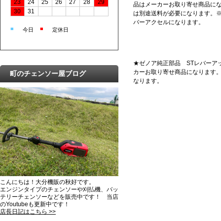
23
24
25
26
27
28
29
品はメーカーお取り寄せ商品に
30
31
は別途送料が必要になります。※
バーアクセルになります。
■
■
今日
定休日
★ゼノア純正部品 STレバーアッ
カーお取り寄せ商品になります。
町のチェンソー屋ブログ
なります。
こんにちは！大分機販の秋好です。
エンジンタイプのチェンソーや刈払機、バッ
テリーチェンソーなどを販売中です！ 当店
のYoutubeも更新中です！
店長日記はこちら >>