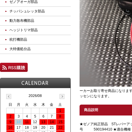
ゼノアオーガ部品
チッパシュレッタ部品
動力散布機部品
ヘッジトリマ部品
杭打機部品
大特価処分品
ーカーお取り寄せ商品になります
2026/08
ッセンになります。
日
月
火
水
木
金
土
商品説明
1
2
3
4
5
6
7
8
9
10
11
12
13
14
15
★ゼノア純正部品 STレバーア
16
17
18
19
20
21
22
号 590194410 ★適合機種 