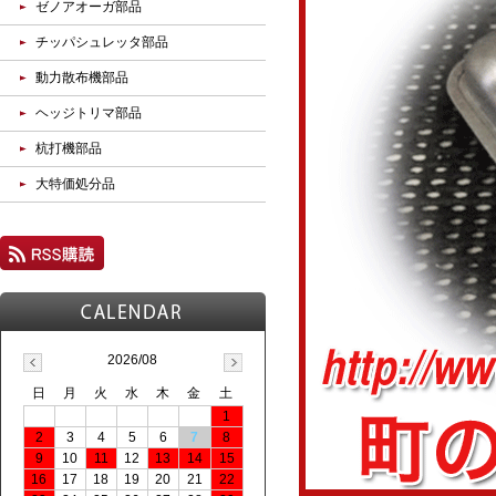
ゼノアオーガ部品
チッパシュレッタ部品
動力散布機部品
ヘッジトリマ部品
杭打機部品
大特価処分品
2026/08
日
月
火
水
木
金
土
1
2
3
4
5
6
7
8
9
10
11
12
13
14
15
16
17
18
19
20
21
22