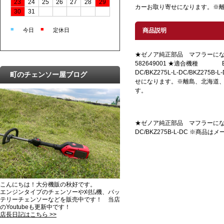
23
24
25
26
27
28
29
カーお取り寄せになります。※
30
31
■
■
今日
定休日
商品説明
★ゼノア純正部品 マフラー
582649001 ★適合機種 BKZ2
DC/BKZ275L-L-DC/BKZ27
町のチェンソー屋ブログ
せになります。※離島、北海道
す。
★ゼノア純正部品 マフラーになります
DC/BKZ275B-L-DC 
こんにちは！大分機販の秋好です。
エンジンタイプのチェンソーや刈払機、バッ
テリーチェンソーなどを販売中です！ 当店
のYoutubeも更新中です！
店長日記はこちら >>