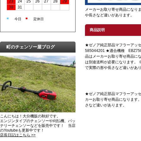
23
24
25
26
27
28
29
30
31
メーカーお取り寄せ商品になりま
や長さなど違いがあります。
■
■
今日
定休日
商品説明
★ゼノア純正部品マフラーアッセ
町のチェンソー屋ブログ
585044201 ★適合機種 EBZ750
品はメーカーお取り寄せ商品に
は別途送料が必要になります。 
で実際の形や長さなど違いがあ
★ゼノア純正部品マフラーアッセンにな
カーお取り寄せ商品になります。
さなど違いがあります。
こんにちは！大分機販の秋好です。
エンジンタイプのチェンソーや刈払機、バッ
テリーチェンソーなどを販売中です！ 当店
のYoutubeも更新中です！
店長日記はこちら >>