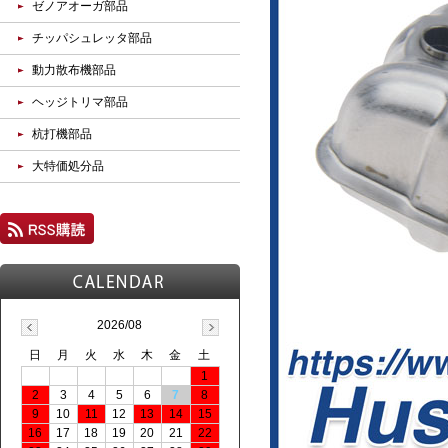
ゼノアオーガ部品
チッパシュレッタ部品
動力散布機部品
ヘッジトリマ部品
杭打機部品
大特価処分品
2026/08
日
月
火
水
木
金
土
1
2
3
4
5
6
7
8
9
10
11
12
13
14
15
16
17
18
19
20
21
22