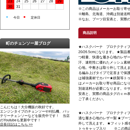
23
24
25
26
27
28
29
30
31
※この商品はメーカーお取り寄
※離島、北海道、沖縄は別途送料が
■
■
今日
定休日
※なお、ブーツ目安表と、実際
商品説明
町のチェンソー屋ブログ
★ハスクバーナ プロテクティ
20/26.5cmになります。 ★製品
つ軽量、快適な履き心地のレザー
汗、速乾性に優れたメッシュ素
心地。中敷きは取り外して洗えま
る編み上げタイプで足首まで保護
は補強素材でカバー★鉄製等ト
はメーカーお取り寄せ商品にな
別途送料が必要になります。※サイ
安表と、実際の商品タグのｃｍ
ご了承ください。
こんにちは！大分機販の秋好です。
エンジンタイプのチェンソーや刈払機、バッ
★ハスクバーナ プロテクティブ 
テリーチェンソーなどを販売中です！ 当店
適な履き心地のレザー製 ★ブー
のYoutubeも更新中です！
外して洗えます。 ★フィット感
店長日記はこちら >>
トゥキャップ入り ※この商品