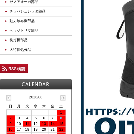
ゼノアオーガ部品
チッパシュレッタ部品
動力散布機部品
ヘッジトリマ部品
杭打機部品
大特価処分品
2026/08
日
月
火
水
木
金
土
1
2
3
4
5
6
7
8
9
10
11
12
13
14
15
16
17
18
19
20
21
22