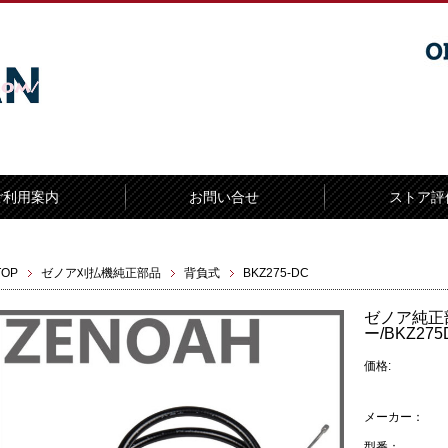
ご利用案内
お問い合せ
ストア評
TOP
ゼノア刈払機純正部品
背負式
BKZ275-DC
ゼノア純正
ー/BKZ275
価格:
メーカー：
型番：