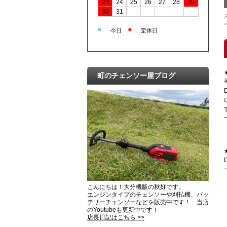
23
24
25
26
27
28
29
30
31
■
■
今日
定休日
町のチェンソー屋ブログ
こんにちは！大分機販の秋好です。
エンジンタイプのチェンソーや刈払機、バッ
テリーチェンソーなどを販売中です！ 当店
のYoutubeも更新中です！
店長日記はこちら >>