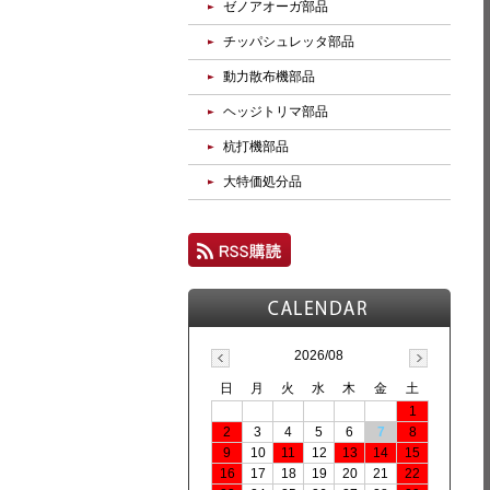
ゼノアオーガ部品
チッパシュレッタ部品
動力散布機部品
ヘッジトリマ部品
杭打機部品
大特価処分品
2026/08
日
月
火
水
木
金
土
1
2
3
4
5
6
7
8
9
10
11
12
13
14
15
16
17
18
19
20
21
22