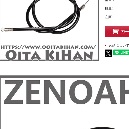
数量:
在庫:
返品につい