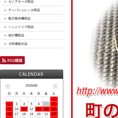
ゼノアオーガ部品
チッパシュレッタ部品
動力散布機部品
ヘッジトリマ部品
杭打機部品
大特価処分品
2026/08
日
月
火
水
木
金
土
1
2
3
4
5
6
7
8
9
10
11
12
13
14
15
16
17
18
19
20
21
22