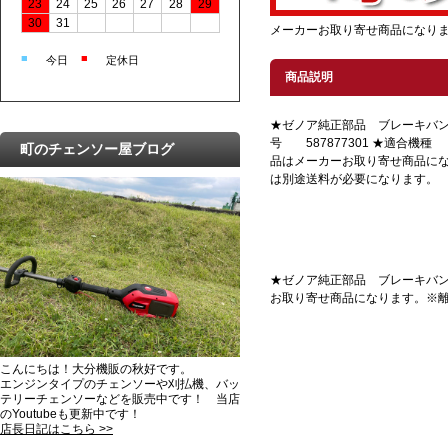
23
24
25
26
27
28
29
30
31
メーカーお取り寄せ商品になり
■
■
今日
定休日
商品説明
★ゼノア純正部品 ブレーキバン
号 587877301 ★適合機種 G
町のチェンソー屋ブログ
品はメーカーお取り寄せ商品に
は別途送料が必要になります。
★ゼノア純正部品 ブレーキバンドに
お取り寄せ商品になります。※
こんにちは！大分機販の秋好です。
エンジンタイプのチェンソーや刈払機、バッ
テリーチェンソーなどを販売中です！ 当店
のYoutubeも更新中です！
店長日記はこちら >>