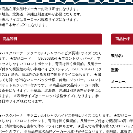
※商品在庫欠品時メーカーお取り寄せになります。
※離島、北海道、沖縄は別途送料が必要になります。
※表示サイズはヨーロッパ規格サイズになります。
参考日本サイズXLになります。
商品説明
商品仕様
★ハスクバーナ テクニカルTシャツハイビズ長袖Lサイズになり
製品名:
ます。 ★製品コード 596303854 ★フロントジッパーと、ア
クセスしやすいフロントポケット、背面は長く機能的。反射テー
プ付きで視認性の高い半袖ハイビズTシャツ。ISO EN 20471（ク
型番:
ラス2）適合。清涼性のある素材で体をドライに保ちます。 ★屈
んでも背中が出ないローバック仕様。首元にジッパー。フロント
メーカー:
ポケットもジッパー付きです。 ※商品在庫欠品時メーカーお取
り寄せになります。※離島、北海道、沖縄は別途送料が必要にな
ります。 ※表示サイズはヨーロッパ規格サイズになります。参
考日本サイズXLになります。
★ハスクバーナ テクニカルTシャツハイビズ長袖Lサイズになります。 ★製品コード 
スしやすいフロントポケット、背面は長く機能的。反射テープ付きで視認性の高い半袖ハイ
合。清涼性のある素材で体をドライに保ちます。 ★屈んでも背中が出ないローバッ
パー付きです。 ※商品在庫欠品時メーカーお取り寄せになります。※離島、北海道