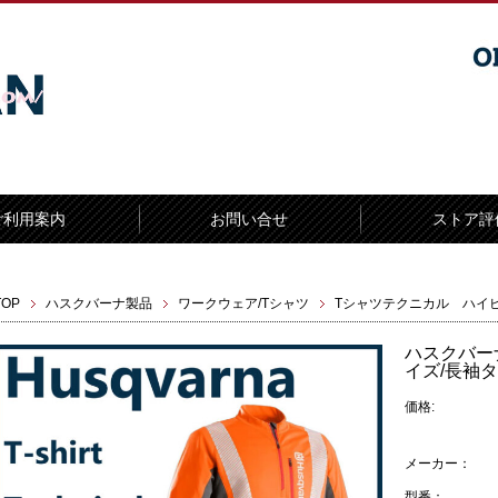
ご利用案内
お問い合せ
ストア評
TOP
ハスクバーナ製品
ワークウェア/Tシャツ
Tシャツテクニカル ハイビ
ハスクバー
イズ/長袖
価格:
メーカー：
型番：