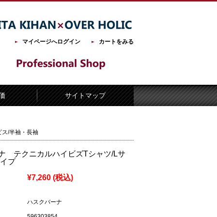
マイページへログイン
カートをみる
価
サイトマップ
ス/半袖・長袖
ナ テクニカルハイビズTシャツ/Lサ
タイプ
¥7,260
(税込)
ハスクバーナ
596303854