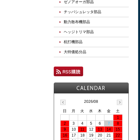
ゼノアオーガ部品
チッパシュレッタ部品
動力散布機部品
ヘッジトリマ部品
杭打機部品
大特価処分品
2026/08
日
月
火
水
木
金
土
1
2
3
4
5
6
7
8
9
10
11
12
13
14
15
16
17
18
19
20
21
22