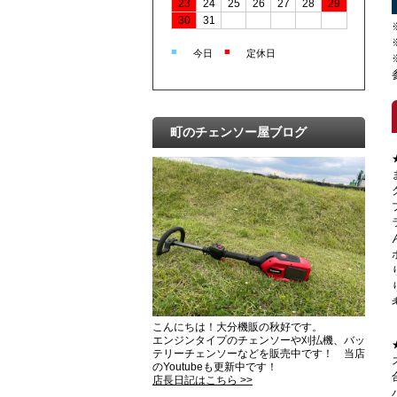
23
24
25
26
27
28
29
30
31
■
■
今日
定休日
町のチェンソー屋ブログ
こんにちは！大分機販の秋好です。
エンジンタイプのチェンソーや刈払機、バッ
テリーチェンソーなどを販売中です！ 当店
のYoutubeも更新中です！
店長日記はこちら >>