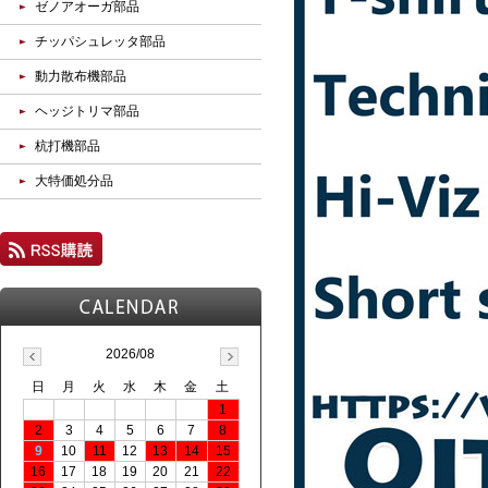
ゼノアオーガ部品
チッパシュレッタ部品
動力散布機部品
ヘッジトリマ部品
杭打機部品
大特価処分品
2026/08
日
月
火
水
木
金
土
1
2
3
4
5
6
7
8
9
10
11
12
13
14
15
16
17
18
19
20
21
22