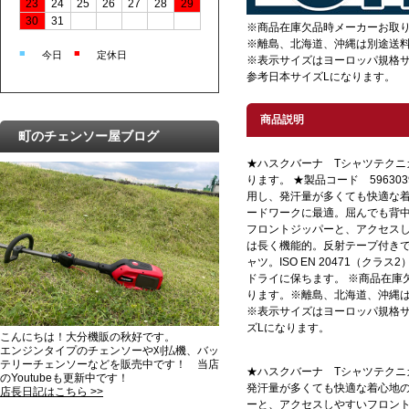
23
24
25
26
27
28
29
30
31
※商品在庫欠品時メーカーお取
※離島、北海道、沖縄は別途送
■
■
今日
定休日
※表示サイズはヨーロッパ規格
参考日本サイズLになります。
商品説明
町のチェンソー屋ブログ
★ハスクバーナ Tシャツテクニ
ります。 ★製品コード 59630
用し、発汗量が多くても快適な着
ードワークに最適。屈んでも背中
フロントジッパーと、アクセス
は長く機能的。反射テープ付きで
ャツ。ISO EN 20471（ク
ドライに保ちます。 ※商品在庫
ります。※離島、北海道、沖縄
※表示サイズはヨーロッパ規格
ズLになります。
こんにちは！大分機販の秋好です。
エンジンタイプのチェンソーや刈払機、バッ
テリーチェンソーなどを販売中です！ 当店
★ハスクバーナ Tシャツテクニカ
のYoutubeも更新中です！
発汗量が多くても快適な着心地の
店長日記はこちら >>
ーと、アクセスしやすいフロント