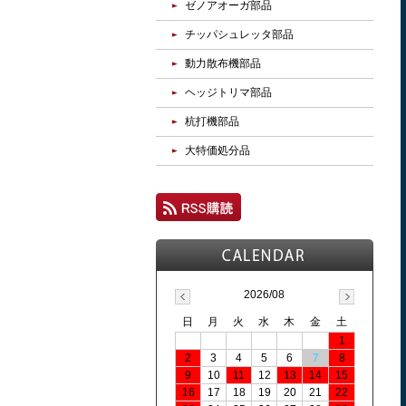
ゼノアオーガ部品
チッパシュレッタ部品
動力散布機部品
ヘッジトリマ部品
杭打機部品
大特価処分品
2026/08
日
月
火
水
木
金
土
1
2
3
4
5
6
7
8
9
10
11
12
13
14
15
16
17
18
19
20
21
22