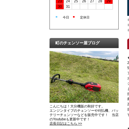
23
24
25
26
27
28
29
30
31
■
■
今日
定休日
町のチェンソー屋ブログ
こんにちは！大分機販の秋好です。
エンジンタイプのチェンソーや刈払機、バッ
テリーチェンソーなどを販売中です！ 当店
のYoutubeも更新中です！
店長日記はこちら >>