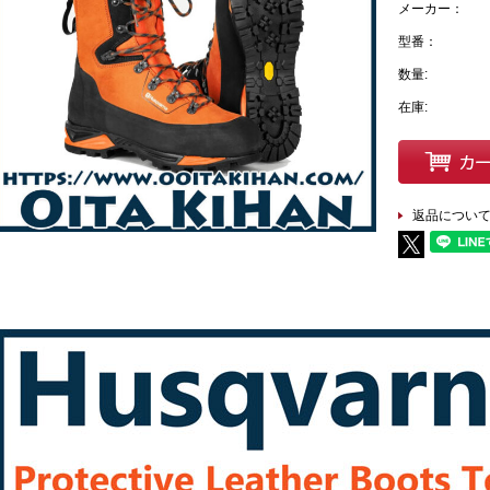
メーカー：
型番：
数量:
在庫:
返品につい