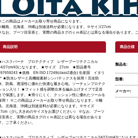
※この商品はメーカーお取り寄せ商品になります。
※離島、北海道、沖縄は別途送料が必要になります。※サイズ27cm
※なお、ブーツ目安表と、実際の商品タグのｃｍ表記とは異なる場合があります。
商品説明
商品仕様
★ハスクバーナ プロテクティブ レザーブーツテクニカル
製品名:
24/27cm/43になります。 ★サイズ 27cm ★部品番号
597659243 ★規格 EN ISO 17249(class2適合) 生産国 イタリ
ア ★防水レザーと高機能素材シンバテックスを採用！完全防
型番:
水、防風、透湿性に優れた快適な履き心地。ソーチェンプロテク
ション入り！ ★フィット感を調整出来る編み上げタイプで足首
メーカー:
まで保護します。★滑りにくく、クッション性に優れたツールを
採用！ ※この商品はメーカーお取り寄せ商品になります。※離
島、北海道、沖縄は別途送料が必要になります。※サイズ
27cm（少し大きめのサイズをお選びください） ※なお、ブーツ
目安表と、実際の商品タグのｃｍ表記とは異なる場合がありま
す。ご了承ください。
★ハスクバーナ プロテクティブ レザーブーツテクニカル24/27cm/43になります。 