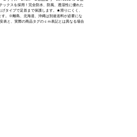
素材シンバテックスを採用！完全防水、防風、透湿性に優れた
上げタイプで足首まで保護します。★滑りにくく、
ます。※離島、北海道、沖縄は別途送料が必要にな
目安表と、実際の商品タグのｃｍ表記とは異なる場合