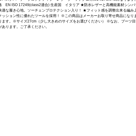
格 EN ISO 17249(class2適合) 生産国 イタリア ★防水レザーと高機能
快適な履き心地。ソーチェンプロテクション入り！ ★フィット感を調整出来る編み
クッション性に優れたツールを採用！ ※この商品はメーカーお取り寄せ商品になり
ります。※サイズ27cm（少し大きめのサイズをお選びください） ※なお、ブーツ
があります。ご了承ください。