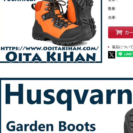
数量:
在庫:
返品につい