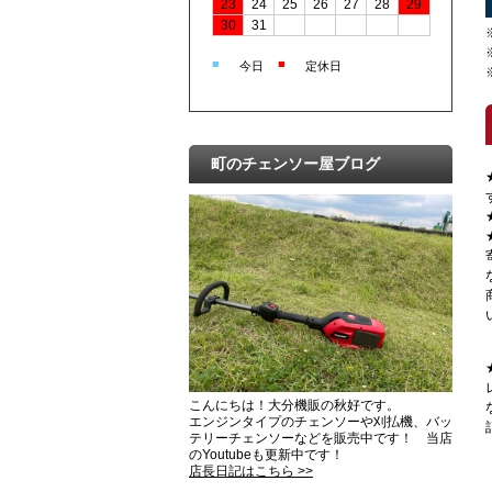
23
24
25
26
27
28
29
30
31
■
■
今日
定休日
町のチェンソー屋ブログ
こんにちは！大分機販の秋好です。
エンジンタイプのチェンソーや刈払機、バッ
テリーチェンソーなどを販売中です！ 当店
のYoutubeも更新中です！
店長日記はこちら >>