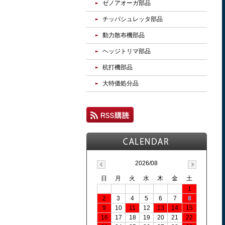
ゼノアオーガ部品
チッパシュレッタ部品
動力散布機部品
ヘッジトリマ部品
杭打機部品
大特価処分品
2026/08
日
月
火
水
木
金
土
1
2
3
4
5
6
7
8
9
10
11
12
13
14
15
16
17
18
19
20
21
22