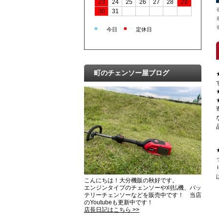
23
24
25
26
27
28
29
30
31
■
■
今日
定休日
町のチェンソー屋ブログ
こんにちは！大分機販の秋好です。
エンジンタイプのチェンソーや刈払機、バッ
テリーチェンソーなどを販売中です！ 当店
のYoutubeも更新中です！
店長日記はこちら >>