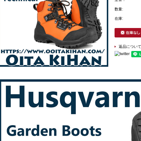
数量:
在庫:
返品につい