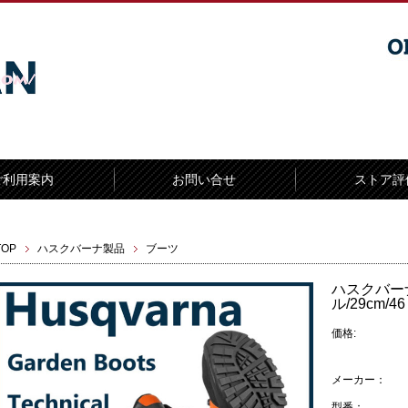
ご利用案内
お問い合せ
ストア評
TOP
ハスクバーナ製品
ブーツ
ハスクバー
ル/29cm/46
価格:
メーカー：
型番：