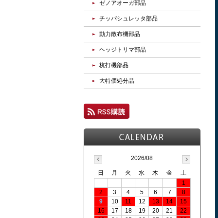
ゼノアオーガ部品
チッパシュレッタ部品
動力散布機部品
ヘッジトリマ部品
杭打機部品
大特価処分品
2026/08
日
月
火
水
木
金
土
1
2
3
4
5
6
7
8
9
10
11
12
13
14
15
16
17
18
19
20
21
22