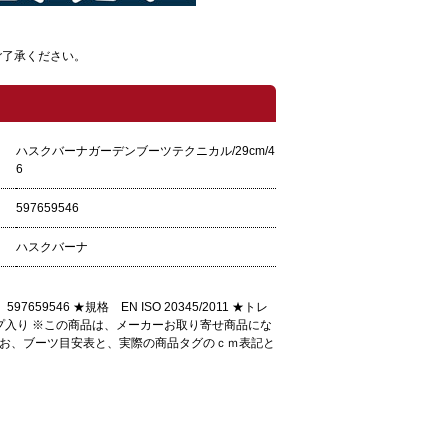
ご了承ください。
ハスクバーナガーデンブーツテクニカル/29cm/4
6
597659546
ハスクバーナ
546 ★規格 EN ISO 20345/2011 ★トレ
プ入り ※この商品は、メーカーお取り寄せ商品にな
なお、ブーツ目安表と、実際の商品タグのｃｍ表記と