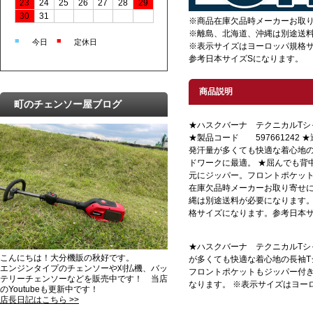
23
24
25
26
27
28
29
30
31
※商品在庫欠品時メーカーお取
※離島、北海道、沖縄は別途送
■
■
今日
定休日
※表示サイズはヨーロッパ規格
参考日本サイズSになります。
商品説明
町のチェンソー屋ブログ
★ハスクバーナ テクニカルTシ
★製品コード 597661242
発汗量が多くても快適な着心地の
ドワークに最適。 ★屈んでも背
元にジッパー。フロントポケット
在庫欠品時メーカーお取り寄せ
縄は別途送料が必要になります。
格サイズになります。参考日本サ
★ハスクバーナ テクニカルTシャ
こんにちは！大分機販の秋好です。
が多くても快適な着心地の長袖T
エンジンタイプのチェンソーや刈払機、バッ
フロントポケットもジッパー付き
テリーチェンソーなどを販売中です！ 当店
なります。 ※表示サイズはヨー
のYoutubeも更新中です！
店長日記はこちら >>