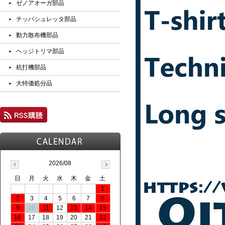
ゼノアオーガ部品
チッパシュレッタ部品
動力散布機部品
ヘッジトリマ部品
杭打機部品
大特価処分品
2026/08
日
月
火
水
木
金
土
1
2
3
4
5
6
7
8
9
10
11
12
13
14
15
16
17
18
19
20
21
22