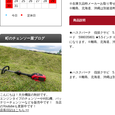
23
24
25
26
27
28
29
※在庫欠品時メーカーお取り寄
30
31
※離島、北海道、沖縄は別途送
■
■
今日
定休日
商品説明
★ハスクバーナ 伐採クサビ 5.
ード 598035801 ★5.5イ
町のチェンソー屋ブログ
になります。※離島、北海道、
す。
★ハスクバーナ 伐採クサビ 5.5
ます。※離島、北海道、沖縄は
こんにちは！大分機販の秋好です。
エンジンタイプのチェンソーや刈払機、バッ
テリーチェンソーなどを販売中です！ 当店
のYoutubeも更新中です！
店長日記はこちら >>