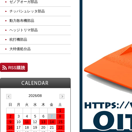
ゼノアオーガ部品
チッパシュレッタ部品
動力散布機部品
ヘッジトリマ部品
杭打機部品
大特価処分品
2026/08
日
月
火
水
木
金
土
1
2
3
4
5
6
7
8
9
10
11
12
13
14
15
16
17
18
19
20
21
22