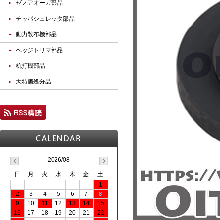
ゼノアオーガ部品
チッパシュレッタ部品
動力散布機部品
ヘッジトリマ部品
杭打機部品
大特価処分品
2026/08
日
月
火
水
木
金
土
1
2
3
4
5
6
7
8
9
10
11
12
13
14
15
16
17
18
19
20
21
22