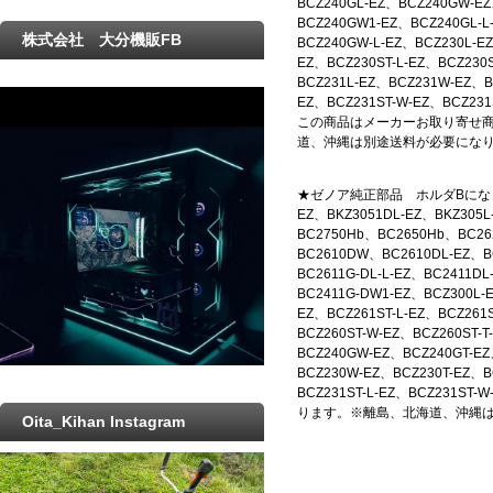
BCZ240GL-EZ、BCZ240GW-E
BCZ240GW1-EZ、BCZ240GL-L
株式会社 大分機販FB
BCZ240GW-L-EZ、BCZ230L-E
EZ、BCZ230ST-L-EZ、BCZ230S
BCZ231L-EZ、BCZ231W-EZ、BC
EZ、BCZ231ST-W-EZ、BCZ23
この商品はメーカーお取り寄せ
道、沖縄は別途送料が必要にな
★ゼノア純正部品 ホルダBになります
EZ、BKZ3051DL-EZ、BKZ305L
BC2750Hb、BC2650Hb、BC26
BC2610DW、BC2610DL-EZ、B
BC2611G-DL-L-EZ、BC2411D
BC2411G-DW1-EZ、BCZ300L-
EZ、BCZ261ST-L-EZ、BCZ261
BCZ260ST-W-EZ、BCZ260ST-
BCZ240GW-EZ、BCZ240GT-EZ
BCZ230W-EZ、BCZ230T-EZ、B
BCZ231ST-L-EZ、BCZ231
ります。※離島、北海道、沖縄
Oita_Kihan Instagram