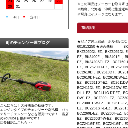
23
24
25
26
27
28
29
※この商品はメーカーお取り寄
30
31
※離島、北海道、沖縄は別途送
※写真はイメージになります。
■
■
今日
定休日
商品説明
★ゼノア純正部品 ホルダB
町のチェンソー屋ブログ
601913250 ★適合機種 BK26
BKZ3050DL-EZ、BKZ3051DL-
EZ、BK3400FL、BK3401FL、BK
EZ、BK3420SFL-EZ、BC2750
EZ、BC2620DT-EZ、BC2620DW
BC2610Dl、BC2610DT、BC26
BC2610DT-EZ、BC2610DW-EZ
EZ、BC2611DT-EZ、BC2611DW
BC2411DL-EZ、BC2411DW-EZ
DL-L-EZ、BC2411G-DT-EZ、BC
DW1-EZ、BCZ300L-EZ、BCZ3
BCZ3001DW-EZ、BCZ261L-EZ
こんにちは！大分機販の秋好です。
EZ、BCZ261ST-L-EZ、BCZ261S
エンジンタイプのチェンソーや刈払機、バッ
BCZ260L-EZ、BCZ260T-EZ、BC
テリーチェンソーなどを販売中です！ 当店
のYoutubeも更新中です！
EZ、BCZ260ST-W-EZ、BCZ260
店長日記はこちら >>
BCZ241GT-EZ、BCZ241GT-L-E