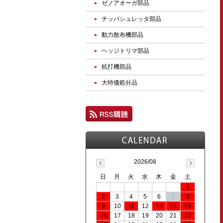
ゼノアオーガ部品
チッパシュレッタ部品
動力散布機部品
ヘッジトリマ部品
杭打機部品
大特価処分品
2026/08
日
月
火
水
木
金
土
1
2
3
4
5
6
7
8
9
10
11
12
13
14
15
16
17
18
19
20
21
22