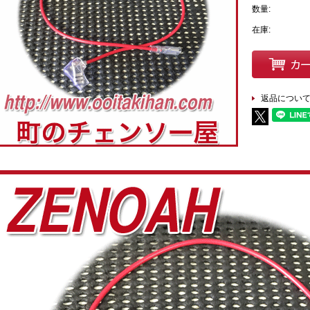
数量:
在庫:
返品につい