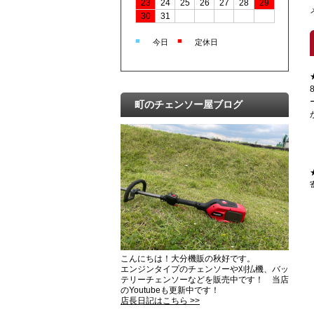
23
24
25
26
27
28
29
30
31
■
■
今日
定休日
町のチェンソー屋ブログ
こんにちは！大分機販の秋好です。
エンジンタイプのチェンソーや刈払機、バッ
テリーチェンソーなどを販売中です！ 当店
のYoutubeも更新中です！
店長日記はこちら >>