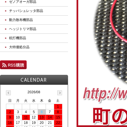
ゼノアオーガ部品
チッパシュレッタ部品
動力散布機部品
ヘッジトリマ部品
杭打機部品
大特価処分品
2026/08
日
月
火
水
木
金
土
1
2
3
4
5
6
7
8
9
10
11
12
13
14
15
16
17
18
19
20
21
22