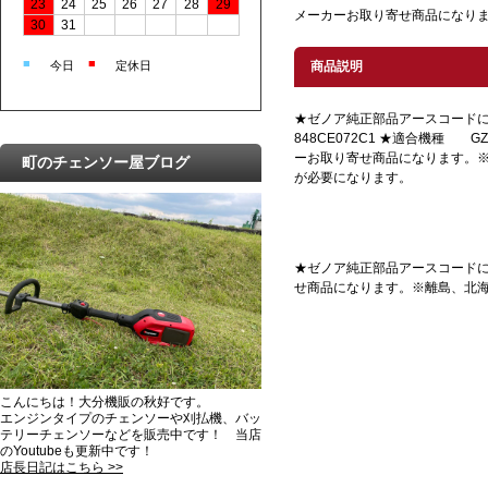
23
24
25
26
27
28
29
メーカーお取り寄せ商品になり
30
31
■
■
今日
定休日
商品説明
★ゼノア純正部品アースコード
848CE072C1 ★適合機種 GZ
ーお取り寄せ商品になります。
町のチェンソー屋ブログ
が必要になります。
★ゼノア純正部品アースコードにな
せ商品になります。※離島、北
こんにちは！大分機販の秋好です。
エンジンタイプのチェンソーや刈払機、バッ
テリーチェンソーなどを販売中です！ 当店
のYoutubeも更新中です！
店長日記はこちら >>