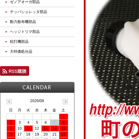
ゼノアオーガ部品
チッパシュレッタ部品
動力散布機部品
ヘッジトリマ部品
杭打機部品
大特価処分品
2026/08
日
月
火
水
木
金
土
1
2
3
4
5
6
7
8
9
10
11
12
13
14
15
16
17
18
19
20
21
22