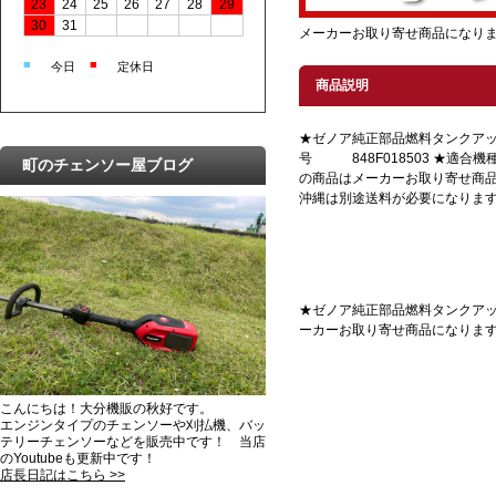
23
24
25
26
27
28
29
30
31
メーカーお取り寄せ商品になり
■
■
今日
定休日
商品説明
★ゼノア純正部品燃料タンクアッ
号 848F018503 ★適合機種
町のチェンソー屋ブログ
の商品はメーカーお取り寄せ商
沖縄は別途送料が必要になりま
★ゼノア純正部品燃料タンクアッセ
ーカーお取り寄せ商品になりま
こんにちは！大分機販の秋好です。
エンジンタイプのチェンソーや刈払機、バッ
テリーチェンソーなどを販売中です！ 当店
のYoutubeも更新中です！
店長日記はこちら >>