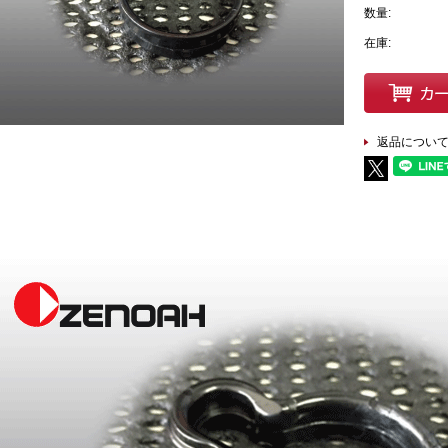
数量:
在庫:
返品につい