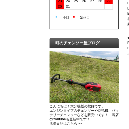
23
24
25
26
27
28
29
30
31
■
■
今日
定休日
町のチェンソー屋ブログ
こんにちは！大分機販の秋好です。
エンジンタイプのチェンソーや刈払機、バッ
テリーチェンソーなどを販売中です！ 当店
のYoutubeも更新中です！
店長日記はこちら >>