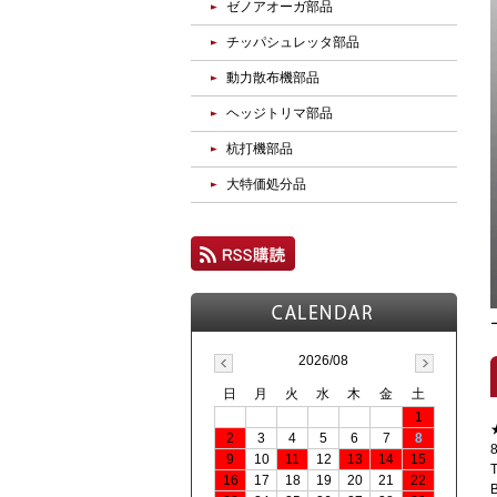
ゼノアオーガ部品
チッパシュレッタ部品
動力散布機部品
ヘッジトリマ部品
杭打機部品
大特価処分品
2026/08
日
月
火
水
木
金
土
1
2
3
4
5
6
7
8
9
10
11
12
13
14
15
16
17
18
19
20
21
22