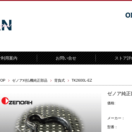
ご利用案内
お問い合せ
ストア評
TOP
ゼノア刈払機純正部品
背負式
TK2600L-EZ
ゼノア純正
価格:
メーカー：
型番：