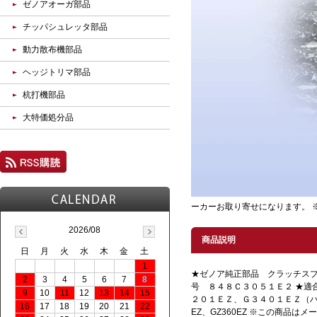
ゼノアオーガ部品
チッパシュレッタ部品
動力散布機部品
ヘッジトリマ部品
杭打機部品
大特価処分品
ーカーお取り寄せになります。 
2026/08
商品説明
日
月
火
水
木
金
土
1
★ゼノア純正部品 クラッチスプ
2
3
4
5
6
7
8
号 ８４８Ｃ３０５１Ｅ２ ★適
9
10
11
12
13
14
15
２０１ＥＺ、Ｇ３４０１ＥＺ（ハリ
16
17
18
19
20
21
22
EZ、GZ360EZ ※この商品は