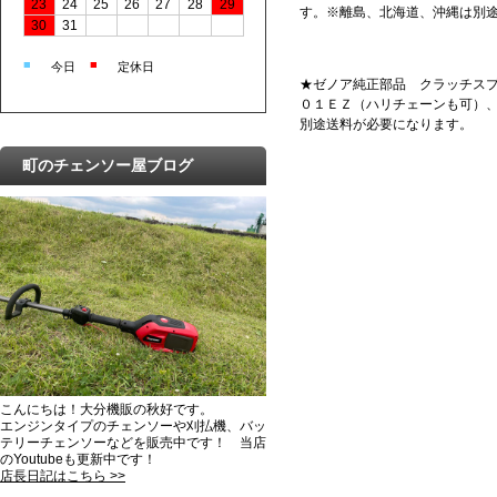
23
24
25
26
27
28
29
す。※離島、北海道、沖縄は別
30
31
■
■
今日
定休日
★ゼノア純正部品 クラッチスプリ
０１ＥＺ（ハリチェーンも可）、G
別途送料が必要になります。
町のチェンソー屋ブログ
こんにちは！大分機販の秋好です。
エンジンタイプのチェンソーや刈払機、バッ
テリーチェンソーなどを販売中です！ 当店
のYoutubeも更新中です！
店長日記はこちら >>