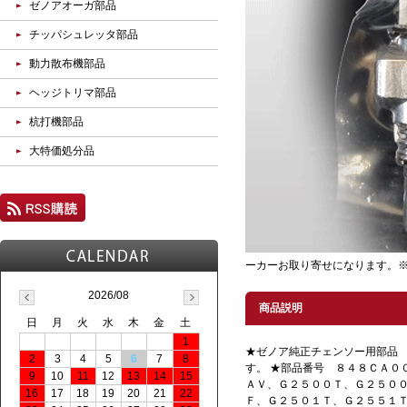
ゼノアオーガ部品
チッパシュレッタ部品
動力散布機部品
ヘッジトリマ部品
杭打機部品
大特価処分品
ーカーお取り寄せになります。
2026/08
商品説明
日
月
火
水
木
金
土
1
★ゼノア純正チェンソー用部品
2
3
4
5
6
7
8
す。 ★部品番号 ８４８ＣＡ０
9
10
11
12
13
14
15
ＡＶ、Ｇ２５００Ｔ、Ｇ２５０
16
17
18
19
20
21
22
Ｆ、Ｇ２５０１Ｔ、Ｇ２５５１