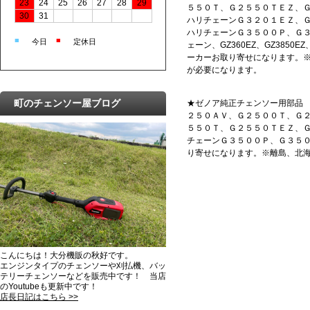
23
24
25
26
27
28
29
５５０Ｔ、Ｇ２５５０ＴＥＺ、
30
31
ハリチェーンＧ３２０１ＥＺ、
ハリチェーンＧ３５００Ｐ、Ｇ
■
■
今日
定休日
ェーン、GZ360EZ、GZ3850EZ
ーカーお取り寄せになります。
が必要になります。
町のチェンソー屋ブログ
★ゼノア純正チェンソー用部品 オ
２５０ＡＶ、Ｇ２５００Ｔ、Ｇ
５５０Ｔ、Ｇ２５５０ＴＥＺ、
チェーンＧ３５００Ｐ、Ｇ３５０１Ｅ
り寄せになります。※離島、北
こんにちは！大分機販の秋好です。
エンジンタイプのチェンソーや刈払機、バッ
テリーチェンソーなどを販売中です！ 当店
のYoutubeも更新中です！
店長日記はこちら >>