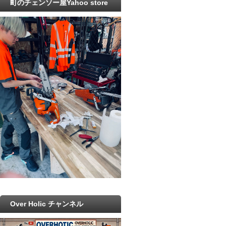
町のチェンソー屋Yahoo store
Over Holic チャンネル