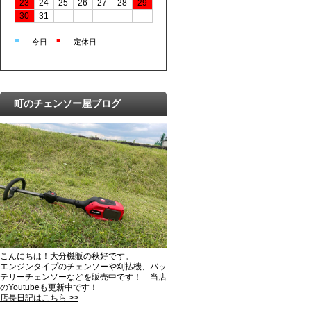
23
24
25
26
27
28
29
30
31
■
■
今日
定休日
町のチェンソー屋ブログ
こんにちは！大分機販の秋好です。
エンジンタイプのチェンソーや刈払機、バッ
テリーチェンソーなどを販売中です！ 当店
のYoutubeも更新中です！
店長日記はこちら >>