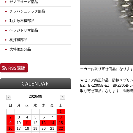
ゼノアオーガ部品
チッパシュレッタ部品
動力散布機部品
ヘッジトリマ部品
杭打機部品
大特価処分品
ーカーお取り寄せ商品になりま
★ゼノア純正部品 防振スプリング 
EZ、BKZ305B-EZ、BKZ305B-
取り寄せ商品になります。※離
2026/08
日
月
火
水
木
金
土
1
2
3
4
5
6
7
8
9
10
11
12
13
14
15
16
17
18
19
20
21
22