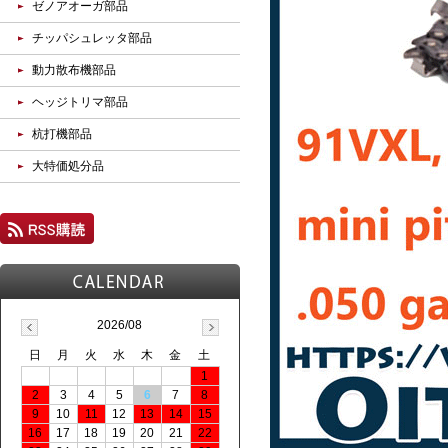
ゼノアオーガ部品
チッパシュレッタ部品
動力散布機部品
ヘッジトリマ部品
杭打機部品
大特価処分品
2026/08
日
月
火
水
木
金
土
1
2
3
4
5
6
7
8
9
10
11
12
13
14
15
16
17
18
19
20
21
22