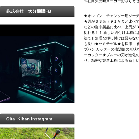
※在庫欠品時メーカーお取り寄
株式会社 大分機販FB
★オレゴン チェンソー用ソー
★刃が３３％（９１ＶＸと比べて
などの従来製品に比べ、上刃が３
切れる！！ 新しい刃付け工程に
法でも無理な押し付けは要らない
も良い★セミチゼル★を採用！ 
ブバン カッターの底辺部の形状
ーカッター★ブルーの刃が進化の
り、精密な製造工程による新し
Oita_Kihan Instagram