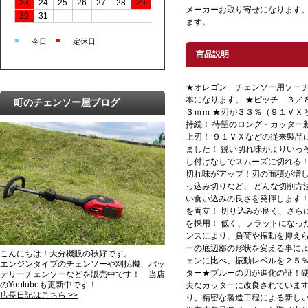
23
24
25
26
27
28
29
メーカーお取り寄せになります。
30
31
ます。
■
■
今日
定休日
商品説明
★オレゴン チェンソー用ソーチ
本になります。 ★ピッチ ３
町のチェンソー屋ブログ
３ｍｍ ★刃が３３％（９１ＶＸ
持続！ 待望のロング・カッター
上刃！ ９１ＶＸなどの従来製品
ました！ 鋭い切れ味がよりいっ
し付けなしでスムーズに切れる！
切れ味がアップ！刃の面積が増
っ込み切りなど、 どんな切削方
い食い込みの良さを発揮します！
を両立！ 切り込みが良く、さら
を採用！ 低く、フラットになっ
ンスにより、負荷や振動を抑えら
ーの底辺部の形状を変える事に
こんにちは！大分機販の秋好です。
ェンに比べ、振動レベルを２５％
エンジンタイプのチェンソーや刈払機、バッ
ター★ブルーの刃が進化の証！
テリーチェンソーなどを販売中です！ 当店
のYoutubeも更新中です！
夫なカッターに改良されています
店長日記はこちら >>
り、精密な製造工程による新し