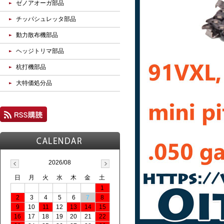
ゼノアオーガ部品
チッパシュレッタ部品
動力散布機部品
ヘッジトリマ部品
杭打機部品
大特価処分品
2026/08
日
月
火
水
木
金
土
1
2
3
4
5
6
7
8
9
10
11
12
13
14
15
16
17
18
19
20
21
22