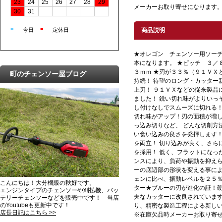
23
24
25
26
27
28
29
メーカーお取り寄せになります。
30
31
■
■
今日
定休日
商品説明
★オレゴン チェンソー用ソーチ
本になります。 ★ピッチ ３
３ｍｍ ★刃が３３％（９１ＶＸ
町のチェンソー屋ブログ
持続！ 待望のロング・カッター
上刃！ ９１ＶＸなどの従来製品
ました！ 鋭い切れ味がよりいっ
し付けなしでスムーズに切れる！
切れ味がアップ！刃の面積が増
っ込み切りなど、 どんな切削方
い食い込みの良さを発揮します！
を両立！ 切り込みが良く、さら
を採用！ 低く、フラットになっ
ンスにより、負荷や振動を抑えら
ーの底辺部の形状を変える事に
ェンに比べ、振動レベルを２５％
こんにちは！大分機販の秋好です。
ター★ブルーの刃が進化の証！
エンジンタイプのチェンソーや刈払機、バッ
夫なカッターに改良されています
テリーチェンソーなどを販売中です！ 当店
のYoutubeも更新中です！
り、精密な製造工程による新し
店長日記はこちら >>
※在庫欠品時メーカーお取り寄