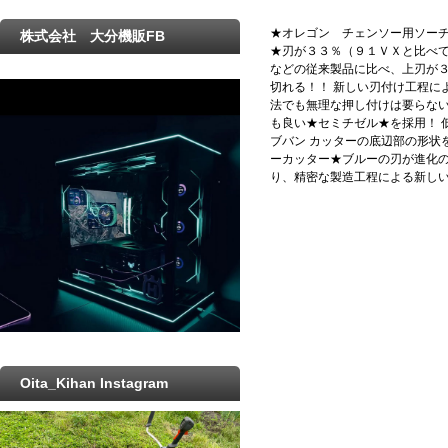
★オレゴン チェンソー用ソー
株式会社 大分機販FB
★刃が３３％（９１ＶＸと比べて
などの従来製品に比べ、上刃が３
切れる！！ 新しい刃付け工程に
法でも無理な押し付けは要らない
も良い★セミチゼル★を採用！ 
ブバン カッターの底辺部の形状
ーカッター★ブルーの刃が進化の
り、精密な製造工程による新し
Oita_Kihan Instagram