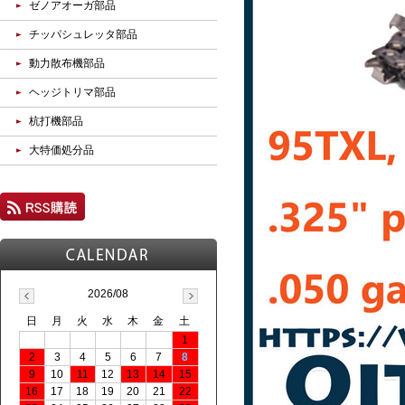
ゼノアオーガ部品
チッパシュレッタ部品
動力散布機部品
ヘッジトリマ部品
杭打機部品
大特価処分品
2026/08
日
月
火
水
木
金
土
1
2
3
4
5
6
7
8
9
10
11
12
13
14
15
16
17
18
19
20
21
22