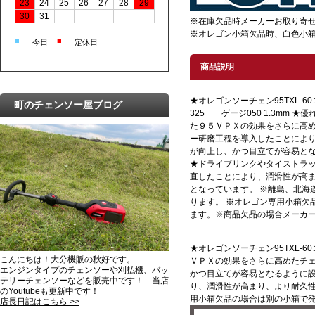
23
24
25
26
27
28
29
30
31
※在庫欠品時メーカーお取り寄
※オレゴン小箱欠品時、白色小
■
■
今日
定休日
商品説明
★オレゴンソーチェン95TXL
町のチェンソー屋ブログ
325 ゲージ050 1.3mm 
た９５ＶＰＸの効果をさらに高
ー研磨工程を導入したことによ
が向上し、かつ目立てが容易と
★ドライブリンクやタイストラ
直したことにより、潤滑性が高
となっています。 ※離島、北海
ります。 ※オレゴン専用小箱欠
ます。※商品欠品の場合メーカ
★オレゴンソーチェン95TXL-
こんにちは！大分機販の秋好です。
ＶＰＸの効果をさらに高めたチ
エンジンタイプのチェンソーや刈払機、バッ
かつ目立てが容易となるように設
テリーチェンソーなどを販売中です！ 当店
り、潤滑性が高まり、より耐久性
のYoutubeも更新中です！
用小箱欠品の場合は別の小箱で
店長日記はこちら >>