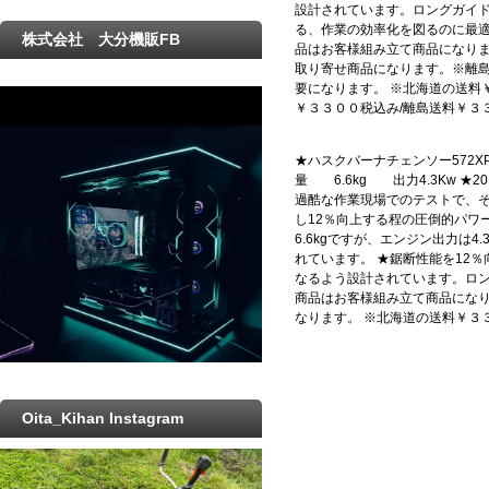
設計されています。ロングガイ
る、作業の効率化を図るのに最適
株式会社 大分機販FB
品はお客様組み立て商品になりま
取り寄せ商品になります。※離
要になります。 ※北海道の送料
￥３３００税込み/離島送料￥３
★ハスクバーナチェンソー572XP-2
量 6.6kg 出力4.3Kw ★2
過酷な作業現場でのテストで、その
し12％向上する程の圧倒的パワ
6.6kgですが、エンジン出力は
れています。 ★鋸断性能を12％
なるよう設計されています。ロン
商品はお客様組み立て商品になり
なります。 ※北海道の送料￥３
Oita_Kihan Instagram