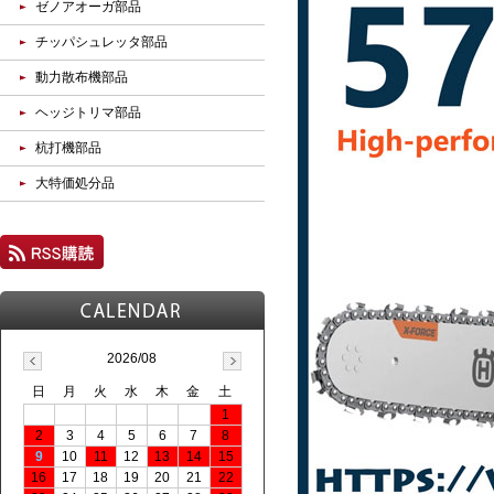
ゼノアオーガ部品
チッパシュレッタ部品
動力散布機部品
ヘッジトリマ部品
杭打機部品
大特価処分品
2026/08
日
月
火
水
木
金
土
1
2
3
4
5
6
7
8
9
10
11
12
13
14
15
16
17
18
19
20
21
22