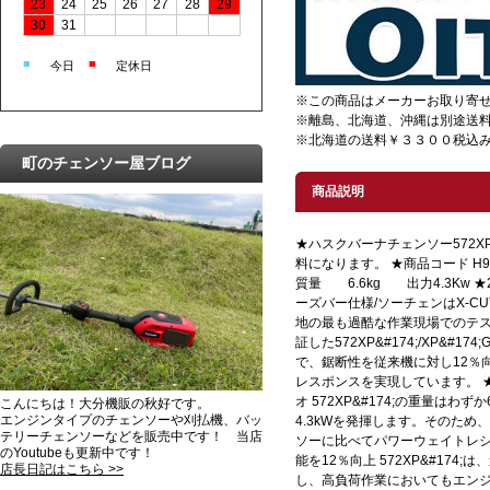
23
24
25
26
27
28
29
30
31
■
■
今日
定休日
※この商品はメーカーお取り寄
※離島、北海道、沖縄は別途送
※北海道の送料￥３３００税込み
町のチェンソー屋ブログ
商品説明
★ハスクバーナチェンソー572XP-
料になります。 ★商品コード H966
質量 6.6kg 出力4.3Kw ★
ーズバー仕様/ソーチェンはX-CUT
地の最も過酷な作業現場でのテ
証した572XP&#174;/XP&#
で、鋸断性を従来機に対し12％
レスポンスを実現しています。 
オ 572XP&#174;の重量はわず
こんにちは！大分機販の秋好です。
エンジンタイプのチェンソーや刈払機、バッ
4.3kWを発揮します。そのため
テリーチェンソーなどを販売中です！ 当店
ソーに比べてパワーウェイトレシ
のYoutubeも更新中です！
能を12％向上 572XP&#174;は
店長日記はこちら >>
し、高負荷作業においてもエン