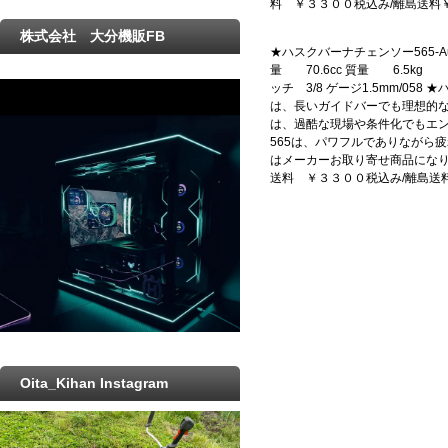
料 ￥３３００税込み/離島送料
株式会社 大分機販FB
★ハスクバーナチェンソー565-Aut
量 70.6cc 質量 6.5kg 
ッチ 3/8 ゲージ1.5mm/05
は、長いガイドバーでも理想的な生産
は、過酷な現場や条件化でもエンジ
565は、パワフルでありながら
はメーカーお取り寄せ商品になり
送料 ￥３３００税込み/離島送
Oita_Kihan Instagram