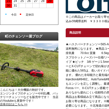
23
24
25
26
27
28
29
30
31
■
■
今日
定休日
※この商品はメーカーお取り寄せ
込み/沖縄県送料 ￥３３００税
商品説明
町のチェンソー屋ブログ
★ハスクバーナチェンソー565-Auto
送料無料になります。 ★商品コード 
排気量 70.6cc 質量 6.5kg 
スプロケットノーズバー仕様/ソーチ
イプ ★ピッチ 3/8 ゲージ1.5mm
ーとX-CUTチェーンで切れ味が
能に優れた565は、長いガイド
ます。 優れた冷却能力と最先端の
Injection&#8482;、AutoT
もエンジンを正しく調整し、最適
Forceバー、X-CUTチェン搭
こんにちは！大分機販の秋好です。
ありながら疲れにくい信頼性の高
エンジンタイプのチェンソーや刈払機、バッ
商品はお客様組み立て商品になり
テリーチェンソーなどを販売中です！ 当店
のYoutubeも更新中です！
お取り寄せ商品になります。※
店長日記はこちら >>
必要になります。 ※北海道の送