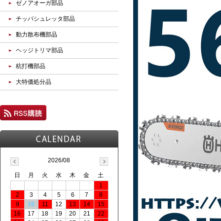
ゼノアオーガ部品
チッパシュレッタ部品
動力散布機部品
ヘッジトリマ部品
杭打機部品
大特価処分品
2026/08
日
月
火
水
木
金
土
1
2
3
4
5
6
7
8
9
10
11
12
13
14
15
16
17
18
19
20
21
22