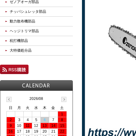
ゼノアオーガ部品
チッパシュレッタ部品
動力散布機部品
ヘッジトリマ部品
杭打機部品
大特価処分品
2026/08
日
月
火
水
木
金
土
1
2
3
4
5
6
7
8
9
10
11
12
13
14
15
16
17
18
19
20
21
22