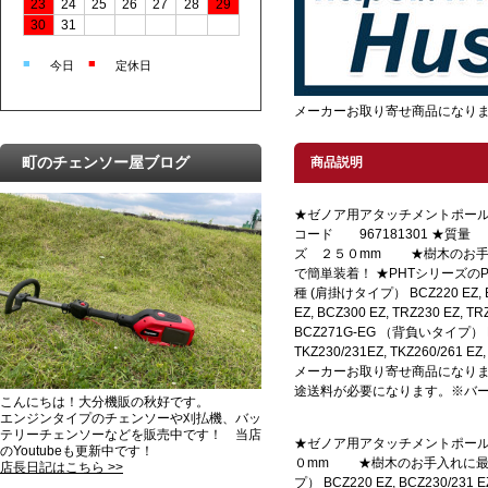
23
24
25
26
27
28
29
30
31
■
■
今日
定休日
メーカーお取り寄せ商品になりま
町のチェンソー屋ブログ
商品説明
★ゼノア用アタッチメントポールソ
コード 967181301 ★
ズ ２５０mm ★樹木のお手
で簡単装着！ ★PHTシリーズのPH
種 (肩掛けタイプ） BCZ220 EZ, BC
EZ, BCZ300 EZ, TRZ230 EZ, TR
BCZ271G-EG （背負いタイプ） BKZ
TKZ230/231EZ, TKZ260/261 
メーカーお取り寄せ商品になり
途送料が必要になります。※バー
こんにちは！大分機販の秋好です。
エンジンタイプのチェンソーや刈払機、バッ
テリーチェンソーなどを販売中です！ 当店
★ゼノア用アタッチメントポール
のYoutubeも更新中です！
０mm ★樹木のお手入れに最適！
店長日記はこちら >>
プ） BCZ220 EZ, BCZ230/231 E