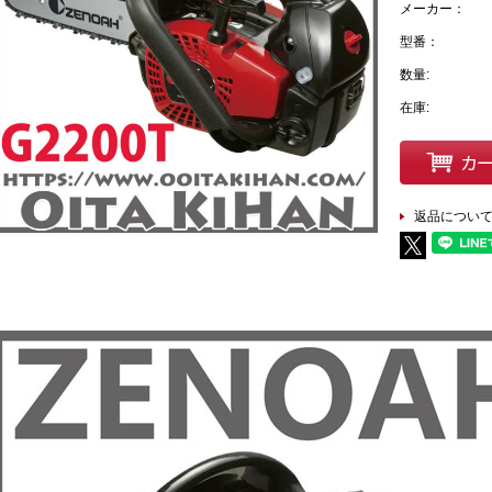
メーカー：
型番：
数量:
在庫:
返品につい