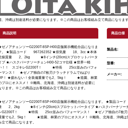
道、沖縄は別途送料が必要になります。※この商品はお客様組み立て商品になりま
商品説明
商品仕様
★ゼノアチェンソーG2200T-8SP-H00店舗展示機処分品になりま
製品名:
す。 ★製品コード 967262352 ★排気量 18、3cc ★本体
乾燥質量 2、2kg ★8インチ(20cm)スプロケットバータ
イプ ★ハスクバーナソーチェンH00-52コマ仕様 ★世界一軽
型番:
い！！ スゴキレG2200T！ ★特長 25cc並みのパフォ
ーマンス！ ★ゼノア独自の7枚刃クラッチドラムでねばり
メーカー:
UP！ ★疲れない！全装備重量でも2、5kg！ ★造園、林業
のプロにオススメ！ ※離島、北海道、沖縄は別途送料が必要に
なります。※この商品はお客様組み立て商品になります。
★ゼノアチェンソーG2200T-8SP-H00店舗展示機処分品になります。 ★製品コード 
量 2、2kg ★8インチ(20cm)スプロケットバータイプ ★ハスクバーナソーチ
レG2200T！ ★特長 25cc並みのパフォーマンス！ ★ゼノア独自の7枚刃
重量でも2、5kg！ ★造園、林業のプロにオススメ！ ※離島、北海道、沖縄は
み立て商品になります。