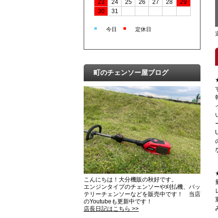
23
24
25
26
27
28
29
30
31
■
■
今日
定休日
町のチェンソー屋ブログ
こんにちは！大分機販の秋好です。
エンジンタイプのチェンソーや刈払機、バッ
テリーチェンソーなどを販売中です！ 当店
のYoutubeも更新中です！
店長日記はこちら >>