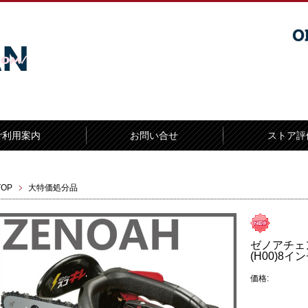
ご利用案内
お問い合せ
ストア評
TOP
大特価処分品
ゼノアチェンソ
(H00)8
価格: