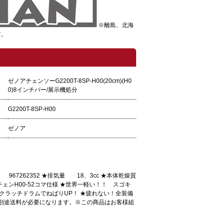
※離島、北海
す。
ゼノアチェンソーG2200T-8SP-H00(20cm)(H0
0)8インチバー/展示機処分
G2200T-8SP-H00
ゼノア
967262352 ★排気量 18、3cc ★本体乾燥質
ェンH00-52コマ仕様 ★世界一軽い！！ スゴキ
クラッチドラムでねばりUP！ ★疲れない！全装備
別途送料が必要になります。※この商品はお客様組