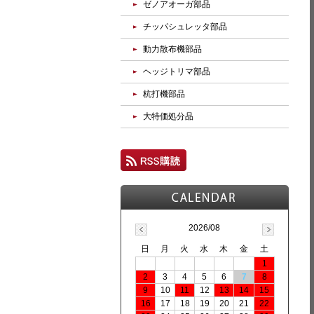
ゼノアオーガ部品
チッパシュレッタ部品
動力散布機部品
ヘッジトリマ部品
杭打機部品
大特価処分品
2026/08
日
月
火
水
木
金
土
1
2
3
4
5
6
7
8
9
10
11
12
13
14
15
16
17
18
19
20
21
22